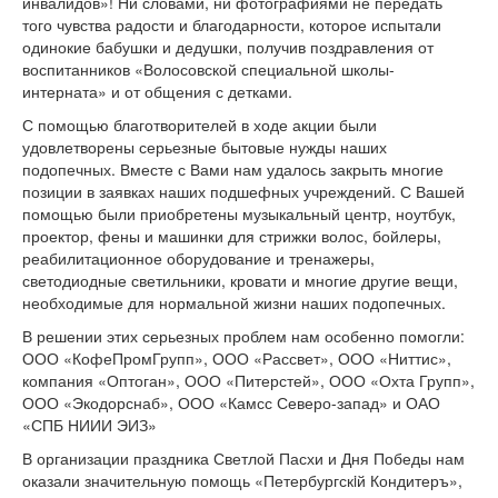
инвалидов»! Ни словами, ни фотографиями не передать
того чувства радости и благодарности, которое испытали
одинокие бабушки и дедушки, получив поздравления от
воспитанников «Волосовской специальной школы-
интерната» и от общения с детками.
С помощью благотворителей в ходе акции были
удовлетворены серьезные бытовые нужды наших
подопечных. Вместе с Вами нам удалось закрыть многие
позиции в заявках наших подшефных учреждений. С Вашей
помощью были приобретены музыкальный центр, ноутбук,
проектор, фены и машинки для стрижки волос, бойлеры,
реабилитационное оборудование и тренажеры,
светодиодные светильники, кровати и многие другие вещи,
необходимые для нормальной жизни наших подопечных.
В решении этих серьезных проблем нам особенно помогли:
ООО «КофеПромГрупп», ООО «Рассвет», ООО «Ниттис»,
компания «Оптоган», ООО «Питерстей», ООО «Охта Групп»,
ООО «Экодорснаб», ООО «Камсс Северо-запад» и ОАО
«СПБ НИИИ ЭИЗ»
В организации праздника Светлой Пасхи и Дня Победы нам
оказали значительную помощь «Петербургскiй Кондитеръ»,