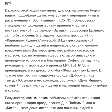
руб.
В рамках этой акции нам вновь удалось наполнить будни
наших подшефных деток культурными мероприятиями и
развлечениями. Воспитанники ГКОУ ЛО «Волосовская
специальная школа-интернат» приняли участие в
познавательной программе «Загадки профессора Брэйна»,
за что были очень благодарны администратору «ТКК
«Карнавал» Ядвиге Синявской. В Центре социальной
реабилитации для детей и подростков с ограниченными
возможностями Василеостровского района состоялся
мастер-класс по живописи шерстью, за организацию и
проведение которого мы благодарим Софью Загидулину,
руководителя творческого проекта MyGaLeRy.ru, и
преподавателя из детского клуба «Жемчужинка» Елену. В
том же центре, при поддержке фонда «Добро» в лице
Тимура Юсупова и его команды, состоялся «День Индии»,
который превратился для детей в настоящий праздник добра
и красок.
Разумеется, самым ярким событием в рамках этой акции
стала организация празднования Дня Победы 9 мая в
«Кикеринском доме-интернате для пожилых людей и