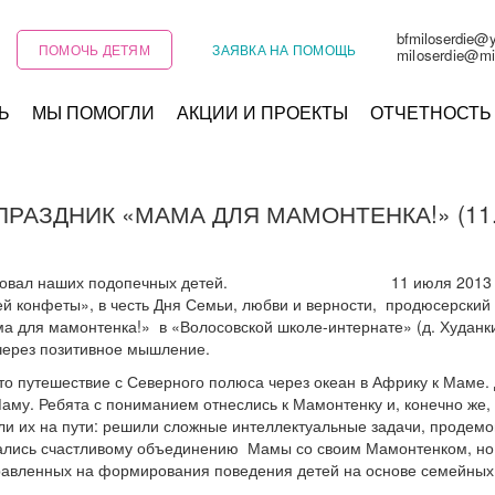
bfmiloserdie@
ПОМОЧЬ ДЕТЯМ
ЗАЯВКА НА ПОМОЩЬ
miloserdie@mi
Ь
МЫ ПОМОГЛИ
АКЦИИ И ПРОЕКТЫ
ОТЧЕТНОСТЬ
РАЗДНИК «МАМА ДЛЯ МАМОНТЕНКА!» (11.0
порадовал наших подопечных детей. 11 июля 2013 года, 
й конфеты», в честь Дня Семьи, любви и верности, продюсерский
а для мамонтенка!» в «Волосовской школе-интернате» (д. Худанки
через позитивное мышление.
о путешествие с Северного полюса через океан в Африку к Маме.
Маму. Ребята с пониманием отнеслись к Мамонтенку и, конечно же
ли их на пути: решили сложные интеллектуальные задачи, продем
вались счастливому объединению Мамы со своим Мамонтенком, но 
авленных на формирования поведения детей на основе семейных т