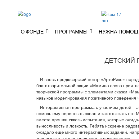
О ФОНДЕ
ПРОГРАММЫ
НУЖНА ПОМОЩ
ДЕТСКИЙ П
И вновь продюсерский центр «АртеРико» 
благотворительной акции «Мамино слово приятне
творческой программы с элементами сказки «Мам
навыков моделирования позитивного поведения 
Интерактивная программа с участием детей – эт
помочь ему переплыть океан и как отыскать его 
вместе прошли сквозь испытания, которые ожида
выносливость и ловкость. Ребята искренне радо
ожидало еще много интерактивных заданий, напр
терпимости в отношении между поколениями.