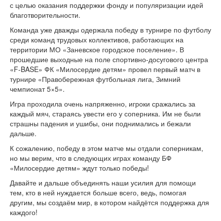
с целью оказания поддержки фонду и популяризации идей
благотворительности.
Команда уже дважды одержала победу в турнире по футболу
среди команд трудовых коллективов, работающих на
территории МО «Заневское городское поселение». В
прошедшие выходные на поле спортивно-досугового центра
«F-BASE» ФК «Милосердие детям» провел первый матч в
турнире «Правобережная футбольная лига, Зимний
чемпионат 5×5».
Игра проходила очень напряженно, игроки сражались за
каждый мяч, стараясь увести его у соперника. Им не были
страшны падения и ушибы, они поднимались и бежали
дальше.
К сожалению, победу в этом матче мы отдали соперникам,
но мы верим, что в следующих играх команду БФ
«Милосердие детям» ждут только победы!
Давайте и дальше объединять наши усилия для помощи
тем, кто в ней нуждается больше всего, ведь, помогая
другим, мы создаём мир, в котором найдётся поддержка для
каждого!