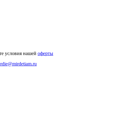
те условия нашей
оферты
erdie@mirdetiam.ru