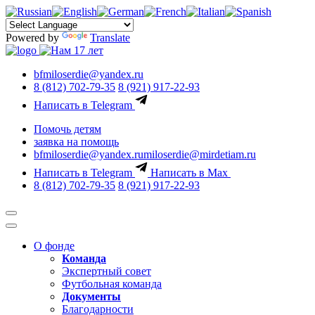
Powered by
Translate
bfmiloserdie@yandex.ru
8 (812) 702-79-35
8 (921) 917-22-93
Написать в Telegram
Помочь детям
заявка на помощь
bfmiloserdie@yandex.ru
miloserdie@mirdetiam.ru
Написать в Telegram
Написать в Max
8 (812) 702-79-35
8 (921) 917-22-93
О фонде
Команда
Экспертный совет
Футбольная команда
Документы
Благодарности