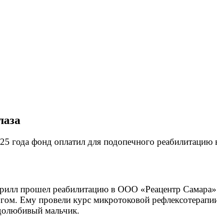
лаза
 2025 года фонд оплатил для подопечного реабилитаци
ирилл прошел реабилитацию в ООО «Реацентр Самара»
огом. Ему провели курс микротоковой рефлексотерапи
удолюбивый мальчик.