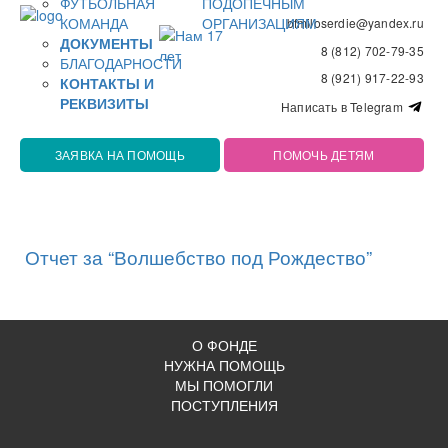
ФУТБОЛЬНАЯ
ПОДОПЕЧНЫМ
КОМАНДА
ОРГАНИЗАЦИЯМ
bfmiloserdie@yandex.ru
ДОКУМЕНТЫ
8 (812) 702-79-35
БЛАГОДАРНОСТИ
8 (921) 917-22-93
КОНТАКТЫ И
РЕКВИЗИТЫ
Написать в Telegram
ЗАЯВКА НА ПОМОЩЬ
ПОМОЧЬ ДЕТЯМ
Отчет за “Волшебство под Рождество”
О ФОНДЕ
НУЖНА ПОМОЩЬ
МЫ ПОМОГЛИ
ПОСТУПЛЕНИЯ