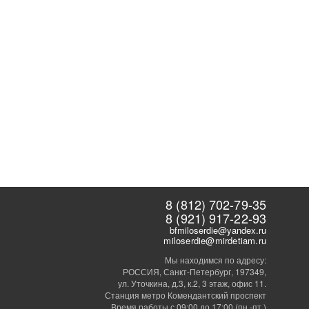
8 (812) 702-79-35
8 (921) 917-22-93
bfmiloserdie@yandex.ru
miloserdie@mirdetiam.ru
Мы находимся по адресу:
РОССИЯ, Санкт-Петербург, 197349,
ул. Уточкина, д.3, к.2, 3 этаж, офис 11.
Станция метро Комендантский проспект
Время работы с 09:00 до 17:00 (пн.-пт.)