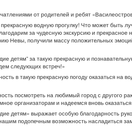
чатлениями от родителей и ребят «Василеостров
 прекрасную водную прогулку! Что может быть лу
лагодарим за чудесную экскурсию и прекрасное н
орию Невы, получили массу положительных эмоций
е детям” за такую прекрасную и познавательную
дем следующих встреч!»
ость в такую прекрасную погоду оказаться на во
ность посмотреть на любимый город с другого рак
омное организаторам и надеемся вновь оказаться
ие детям» выражает особую благодарность рук
 нашим подопечным возможность насладиться зам