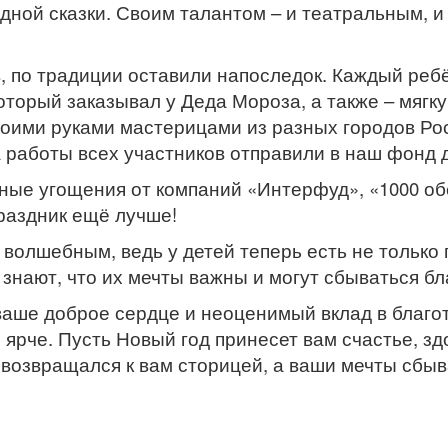
ной сказки. Своим талантом – и театральным, и
, по традиции оставили напоследок. Каждый ребё
оторый заказывал у Деда Мороза, а также – мягк
оими руками мастерицами из разных городов Рос
а работы всех участников отправили в наш фонд
сные угощения от компаний «Интерфуд», «1000 о
праздник ещё лучше!
волшебным, ведь у детей теперь есть не только п
 знают, что их мечты важны и могут сбываться бл
 ваше доброе сердце и неоценимый вклад в благо
 ярче. Пусть Новый год принесет вам счастье, з
возвращался к вам сторицей, а ваши мечты сбы