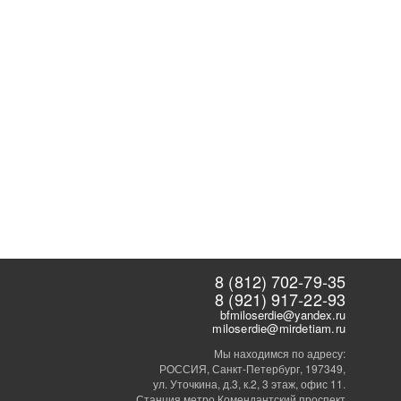
8 (812) 702-79-35
8 (921) 917-22-93
bfmiloserdie@yandex.ru
miloserdie@mirdetiam.ru
Мы находимся по адресу:
РОССИЯ, Санкт-Петербург, 197349,
ул. Уточкина, д.3, к.2, 3 этаж, офис 11.
Станция метро Комендантский проспект