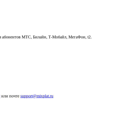
ля абонентов МТС, Билайн, Т-Мобайл, МегаФон, t2.
0
или почте
support@mixplat.ru