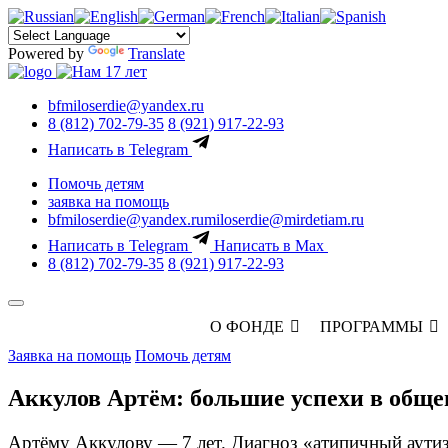
Powered by
Translate
bfmiloserdie@yandex.ru
8 (812) 702-79-35
8 (921) 917-22-93
Написать в Telegram
Помочь детям
заявка на помощь
bfmiloserdie@yandex.ru
miloserdie@mirdetiam.ru
Написать в Telegram
Написать в Max
8 (812) 702-79-35
8 (921) 917-22-93
О ФОНДЕ
ПРОГРАММЫ
Заявка на помощь
Помочь детям
Аккулов Артём: большие успехи в обще
Артёму Аккулову — 7 лет. Диагноз «атипичный аутизм