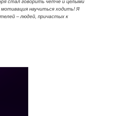
оря стал говорить четче и
целыми
ь
мотивация на
у
читься ходит
ь!
Я
телей – людей,
причаст
ых
к