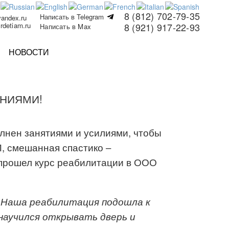
8 (812) 702-79-35
Написать в Telegram
yandex.ru
rdetiam.ru
8 (921) 917-22-93
Написать в Max
НОВОСТИ
ЕНИЯМИ!
олнен занятиями и усилиями, чтобы
П, смешанная спастико –
я прошел курс реабилитации в ООО
Наша р
еабилитация
подошла к
н
аучился открывать дверь и