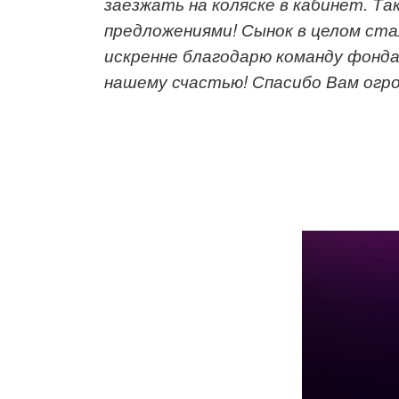
заезжать на коляске в кабинет.
Та
предложениями
! Сынок в целом с
та
и
скренн
е
благодарю команду
фонд
нашему счастью!
Спасибо Вам огро