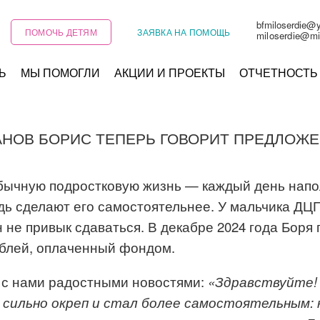
bfmiloserdie@
ПОМОЧЬ ДЕТЯМ
ЗАЯВКА НА ПОМОЩЬ
miloserdie@mi
Ь
МЫ ПОМОГЛИ
АКЦИИ И ПРОЕКТЫ
ОТЧЕТНОСТЬ
НОВ БОРИС ТЕПЕРЬ ГОВОРИТ ПРЕДЛОЖ
 обычную подростковую жизнь — каждый день нап
удь сделают его самостоятельнее. У мальчика ДЦ
н не привык сдаваться. В декабре 2024 года Бор
ублей, оплаченный фондом.
я с нами радостными новостями:
«
Здравствуйте!
 сильно окреп
и
с
тал более самостоятельным
: 