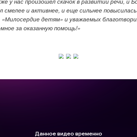
кже у нас
п
роизошел скачок в развитии речи
, и Б
л смелее и активнее
, и еще сильнее повысилас
а
«Милосердие детям»
и
уважаемых благотвори
мное за оказанную помощь!
»