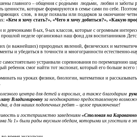
шены главного – общения с родными людьми, любви и заботы р
 ценности, которые формируются в семье сами по себе. Поэтому
ряющих слов, в виде похвалы или подарков за окончание четвер
ах:
«Кем я хочу стать?», «Чего я хочу добиться?», «Какую пр
 и девчонками 8-ых, 9-ых классов, которые с огромным интере
а прошлой неделе организовал наш фонд для воспитанников Детс
 (и важнейших) природных явлений, физических и математически
именты и убедиться в точности и многогранности естественно-
же самостоятельно устраивали соревнования по перемещению ша
ый ребенок смог найти тот экспонат, который его больше всего 
оминать на уроках физики, биологии, математики и рассказывать
.
полезного центра для детей и взрослых, а также благодарим
рук
тлану Владимировну
за неоднократно предоставленную возмож
ка, а для наших подопечных ребят – целое приключение!
ивость и гостеприимство заведениям
«Столовая на Караванно
ома № 1» были рады вкусным обедам, которыми их угостили в эти
во время экскурсии.