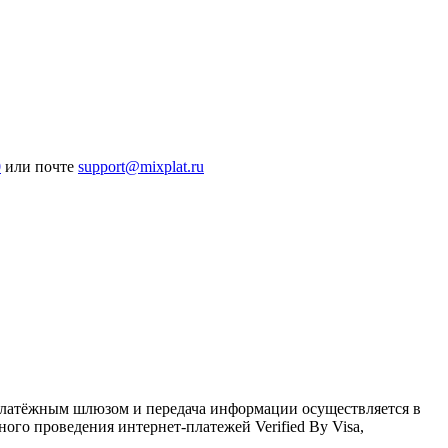
0
или почте
support@mixplat.ru
латёжным шлюзом и передача информации осуществляется в
го проведения интернет-платежей Verified By Visa,