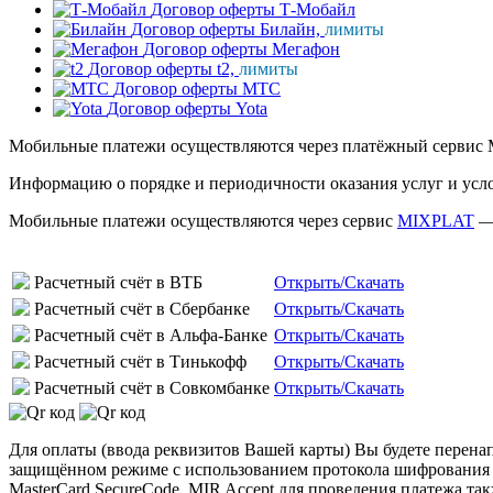
Договор оферты Т-Мобайл
Договор оферты Билайн,
лимиты
Договор оферты Мегафон
Договор оферты t2,
лимиты
Договор оферты МТС
Договор оферты Yota
Мобильные платежи осуществляются через платёжный сервис 
Информацию о порядке и периодичности оказания услуг и усл
Мобильные платежи осуществляются через сервис
MIXPLAT
— 
Расчетный счёт в ВТБ
Открыть/Скачать
Расчетный счёт в Сбербанке
Открыть/Скачать
Расчетный счёт в Альфа-Банке
Открыть/Скачать
Расчетный счёт в Тинькофф
Открыть/Скачать
Расчетный счёт в Совкомбанке
Открыть/Скачать
Для оплаты (ввода реквизитов Вашей карты) Вы будете пере
защищённом режиме с использованием протокола шифрования SS
MasterCard SecureCode, MIR Accept для проведения платежа та