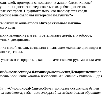
одителей, примера в отношении к жизни близких людей,
 не так просто заинтересовать этих ребят процессом
ти без троек. Неудивительно, что наблюдается среди
офессию мне было бы интересно получить?»
сом слушали аниматоров
Интерактивного научно-
кого дома.
х законах не пугает и отталкивает детей, а, наоборот,
научных дисциплин.
рика силой мысли, создавали гигантские мыльные цилиндры в
заинтересовал.
 учителям с гордостью, как они сами своими руками и глазами
оводителя сектора благотворительности Департамента по
ность посещения нашими подопечными центра «Умникум»! Для
й»
и
«Строганофф Стейк-Хаус»
, которые обеспечили детей
х заведениях, ведь после экскурсий их ждала долгая обратная