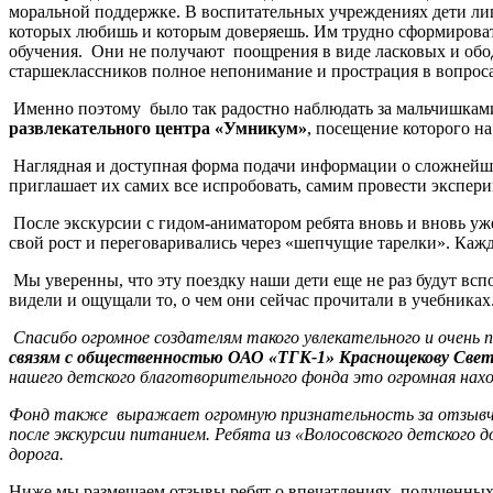
моральной поддержке. В воспитательных учреждениях дети ли
которых любишь и которым доверяешь. Им трудно сформировать
обучения. Они не получают поощрения в виде ласковых и обод
старшеклассников полное непонимание и прострация в вопрос
Именно поэтому было так радостно наблюдать за мальчишками
развлекательного центра «Умникум»
, посещение которого н
Наглядная и доступная форма подачи информации о сложнейших
приглашает их самих все испробовать, самим провести экспер
После экскурсии с гидом-аниматором ребята вновь и вновь у
свой рост и переговаривались через «шепчущие тарелки». Кажд
Мы уверенны, что эту поездку наши дети еще не раз будут всп
видели и ощущали то, о чем они сейчас прочитали в учебниках
Спасибо огромное создателям такого увлекательного и очень 
связям с общественностью ОАО «ТГК-1» Краснощекову Све
нашего детского благотворительного фонда это огромная наход
Фонд также выражает огромную признательность за отзывч
после экскурсии питанием. Ребята из «Волосовского детского д
дорога.
Ниже мы размещаем отзывы ребят о впечатлениях, полученных 