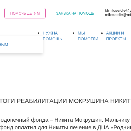
bfmiloserdie@
ПОМОЧЬ ДЕТЯМ
ЗАЯВКА НА ПОМОЩЬ
miloserdie@mi
НУЖНА
МЫ
АКЦИИ И
Ь
ПОМОЩЬ
ПОМОГЛИ
ПРОЕКТЫ
НЫМ
ТОГИ РЕАБИЛИТАЦИИ МОКРУШИНА НИКИ
одопечный фонда – Никита Мокрушин. Мальчику 7
 фонд оплатил для Никиты лечение в ДЦА «Родник