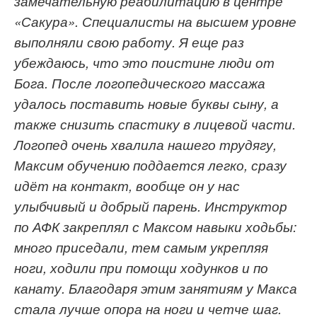
замечательную реабилитацию в центре
«Сакура». Специалисты на высшем уровне
выполняли свою работу. Я еще раз
убеждаюс
ь
, что это
поистине
люди от
Бога.
После логопедического массажа
удалось по
стави
ть
новые буквы
сыну, а
также
снизить
спастику
в лицевой части.
Логопед очень х
валила нашего трудягу
,
Максим
обучению поддается легко
, сразу
идёт на контакт,
вообще он у нас
улыбчивый
и
добрый парень.
Инструктор
по АФК закреплял с Максом навыки
ходьбы:
м
ного приседали
,
тем самым укрепляя
ноги, ходили при помощи
ходунков
и
по
канату.
Благодаря этим занятиям у
Макса
стала лучше опора на ноги
и
четче шаг.