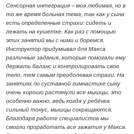
Сенсорная интеграция – моя любимая
, но
в
то же время больная тема, так как у сына
есть
определенные
страхи: сидеть
и
лежать на кушетке
. Как раз
с помощью
эт
их
заняти
й
мы
с ними и боремся
.
Инструктор придумывал
для Макса
различные задан
ия
, которые помогали
ему
держать баланс и контролировать свое
тело, тем самым преодолева
я
страхи.
На
заняти
я
х по с
уставн
ой
гимнаст
и
к
е сыну
о
чень хорошо растянули все мышцы
, это
особенно
важно, ведь к
огда у ребёнка
сильный тонус
,
мышцы сокращаются
.
Благодаря работе специалистов мы
смогли
проработать все зажатия
у Макса
.