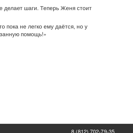
е делает шаги. Теперь Женя стоит
о пока не легко ему даётся, но у
казанную помощь!»
8 (812) 702-79-35