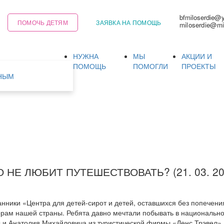
bfmiloserdie@
ПОМОЧЬ ДЕТЯМ
ЗАЯВКА НА ПОМОЩЬ
miloserdie@mi
НУЖНА
МЫ
АКЦИИ И
Ь
ПОМОЩЬ
ПОМОГЛИ
ПРОЕКТЫ
НЫМ
О НЕ ЛЮБИТ ПУТЕШЕСТВОВАТЬ? (21. 03. 20
анники «Центра для детей-сирот и детей, оставшихся без попечени
орам нашей страны. Ребята давно мечтали побывать в национально
и Анатолия Михайловича из туристической фирмы «Денс Трэвел», 