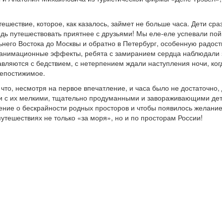
тешествие, которое, как казалось, займет не больше часа. Дети ср
дь путешествовать приятнее с друзьями! Мы еле-еле успевали пой
ьнего Востока до Москвы и обратно в Петербург, особенную радост
и анимационные эффекты, ребята с замиранием сердца наблюдали з
ляются с бедствием, с нетерпением ждали наступления ночи, когд
непостижимое.
то, несмотря на первое впечатление, и часа было не достаточно, д
ции с их мелкими, тщательно продуманными и завораживающими дет
ние о бескрайности родных просторов и чтобы появилось желание
путешествиях не только «за моря», но и по просторам России!