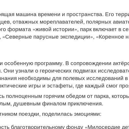
тоящая машина времени и пространства. Его терр
дцев, отважных мореплавателей, полярных авиат
о формата «живой истории», парк включает в се
 «Северные парусные экспедиции», «Коренное н
и особенную программу. В сопровождении актёр
 Они узнали о героических подвигах исследовате
знания необходимы для полевых исследований в
тические игры и эстафеты, где каждый смог проя
 полноценным горячим обедом от парка, котор
ёплым, душевным финалом приключения.
стником поездки, поделилась эмоциями:
сть благотворительному фонду «Милосердие дет