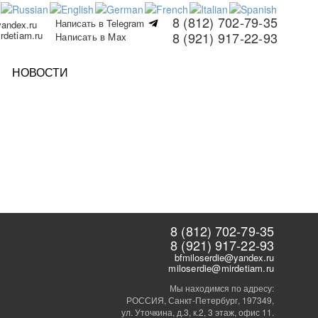
8 (812) 702-79-35
Написать в Telegram
yandex.ru
rdetiam.ru
8 (921) 917-22-93
Написать в Max
НОВОСТИ
8 (812) 702-79-35
8 (921) 917-22-93
bfmiloserdie@yandex.ru
miloserdie@mirdetiam.ru
Мы находимся по адресу:
РОССИЯ, Санкт-Петербург, 197349,
ул. Уточкина, д.3, к.2, 3 этаж, офис 11.