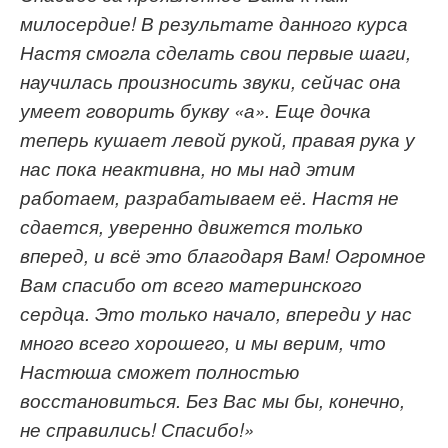
милосердие! В результате данного курса
Настя смогла сделать свои первые шаги,
научилась произносить звуки, сейчас она
умеет говорить букву «а». Еще дочка
теперь кушает левой рукой, правая рука у
нас пока неактивна, но мы над этим
работаем, разрабатываем её. Настя не
сдается, уверенно движется только
вперед, и всё это благодаря Вам! Огромное
Вам спасибо от всего материнского
сердца
. Э
то только начало, впереди
у нас
много всего хорошего
, и мы верим, что
Настюша
сможет полностью
восстан
овить
ся
. Б
ез
В
ас мы бы
, конечно,
не справились! Спасибо!
»