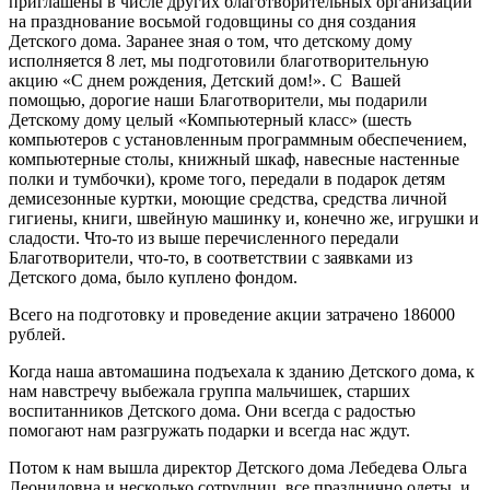
приглашены в числе других благотворительных организаций
на празднование восьмой годовщины со дня создания
Детского дома. Заранее зная о том, что детскому дому
исполняется 8 лет, мы подготовили благотворительную
акцию «С днем рождения, Детский дом!». С Вашей
помощью, дорогие наши Благотворители, мы подарили
Детскому дому целый «Компьютерный класс» (шесть
компьютеров с установленным программным обеспечением,
компьютерные столы, книжный шкаф, навесные настенные
полки и тумбочки), кроме того, передали в подарок детям
демисезонные куртки, моющие средства, средства личной
гигиены, книги, швейную машинку и, конечно же, игрушки и
сладости. Что-то из выше перечисленного передали
Благотворители, что-то, в соответствии с заявками из
Детского дома, было куплено фондом.
Всего на подготовку и проведение акции затрачено 186000
рублей.
Когда наша автомашина подъехала к зданию Детского дома, к
нам навстречу выбежала группа мальчишек, старших
воспитанников Детского дома. Они всегда с радостью
помогают нам разгружать подарки и всегда нас ждут.
Потом к нам вышла директор Детского дома Лебедева Ольга
Леонидовна и несколько сотрудниц, все празднично одеты, и