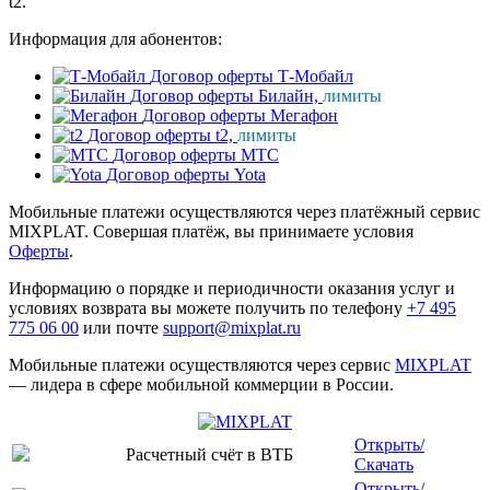
t2.
Информация для абонентов:
Договор оферты Т-Мобайл
Договор оферты Билайн,
лимиты
Договор оферты Мегафон
Договор оферты t2,
лимиты
Договор оферты МТС
Договор оферты Yota
Мобильные платежи осуществляются через платёжный сервис
MIXPLAT. Совершая платёж, вы принимаете условия
Оферты
.
Информацию о порядке и периодичности оказания услуг и
условиях возврата вы можете получить по телефону
+7 495
775 06 00
или почте
support@mixplat.ru
Мобильные платежи осуществляются через сервис
MIXPLAT
— лидера в сфере мобильной коммерции в России.
Открыть/
Расчетный счёт в ВТБ
Скачать
Открыть/