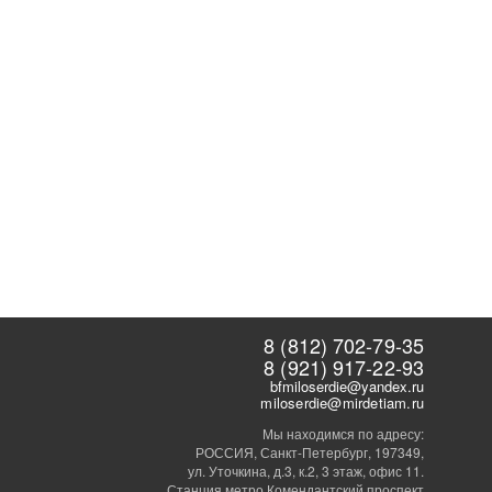
8 (812) 702-79-35
8 (921) 917-22-93
bfmiloserdie@yandex.ru
miloserdie@mirdetiam.ru
Мы находимся по адресу:
РОССИЯ, Санкт-Петербург, 197349,
ул. Уточкина, д.3, к.2, 3 этаж, офис 11.
Станция метро Комендантский проспект