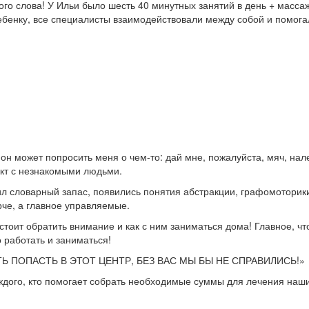
о слова! У Ильи было шесть 40 минутных занятий в день + масса
ебенку, все специалисты взаимодействовали между собой и помога
он может попросить меня о чем-то: дай мне, пожалуйста, мяч, нале
кт с незнакомыми людьми.
ил словарный запас, появились понятия абстракции, графомоторик
че, а главное управляемые.
тоит обратить внимание и как с ним заниматься дома! Главное, ч
о работать и заниматься!
ПОПАСТЬ В ЭТОТ ЦЕНТР, БЕЗ ВАС МЫ БЫ НЕ СПРАВИЛИСЬ!»
дого, кто помогает собрать необходимые суммы для лечения наши