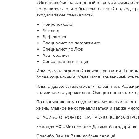
«Интенсив был насыщенный в прямом смысле этог
понравилось то, что был комплексный подход к р
входили такие специалисты:
Нейропсихолог
Логопед
Дефектолог
Специалист по логоритмике
Специалист по Лфк
Ава терапист
Сенсорная интеграция
Илья сделал огромный скачок в развитии. Теперь 
более социальным! Улучшился зрительный конта
Илья с удовольствием ходил на занятия. Расшир
и физические упражнения. Эмоции наши стали яр
По окончанию нам выдали рекомендации, на что с
жизнь, главное не останавливаться и так же мног
СПАСИБО ОГРОМНОЕ ЗА ТАКУЮ ВОЗМОЖНРСТЬ 
Команда БФ «Милосердие Детям» благодарит каж
Спасибо Вам за Ваши добрые сердца!