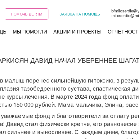
bfmiloserdie@
ПОМОЧЬ ДЕТЯМ
ЗАЯВКА НА ПОМОЩЬ
miloserdie@mi
ЩЬ
МЫ ПОМОГЛИ
АКЦИИ И ПРОЕКТЫ
ОТЧЕТНОСТ
АРКИСЯН ДАВИД НАЧАЛ УВЕРЕННЕЕ ШАГАТ
ов малыш перенес сильнейшую гипоксию, в резуль
плазия тазобедренного сустава, спастическая ди
е курсы лечения. В марте 2024 года фонд оплати
ью 150 000 рублей. Мама мальчика, Элина, расск
уважаемые фонд и благотворители за оплату ре
в! Давид стал физически крепче, его равновесие
тал сильнее и выносливее. С каждым днем, благо