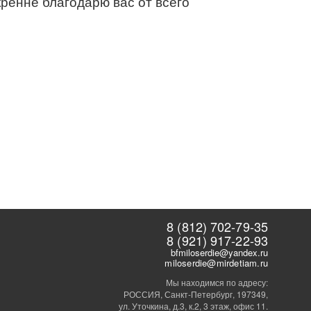
кренне благодарю вас от всего
8 (812) 702-79-35
8 (921) 917-22-93
bfmiloserdie@yandex.ru
miloserdie@mirdetiam.ru
Мы находимся по адресу:
РОССИЯ, Санкт-Петербург, 197349,
ул. Уточкина, д.3, к.2, 3 этаж, офис 11.