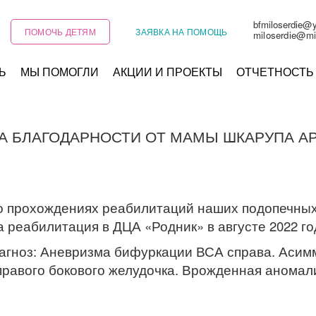
bfmiloserdie@
ПОМОЧЬ ДЕТЯМ
ЗАЯВКА НА ПОМОЩЬ
miloserdie@mi
Ь
МЫ ПОМОГЛИ
АКЦИИ И ПРОЕКТЫ
ОТЧЕТНОСТЬ
А БЛАГОДАРНОСТИ ОТ МАМЫ ШКАРУПА А
 о прохождениях реабилитаций наших подопечны
 реабилитация в ДЦА «Родник» в августе 2022 го
иагноз: Аневризма бифуркации ВСА справа. Аси
равого бокового желудочка. Врожденная аномали