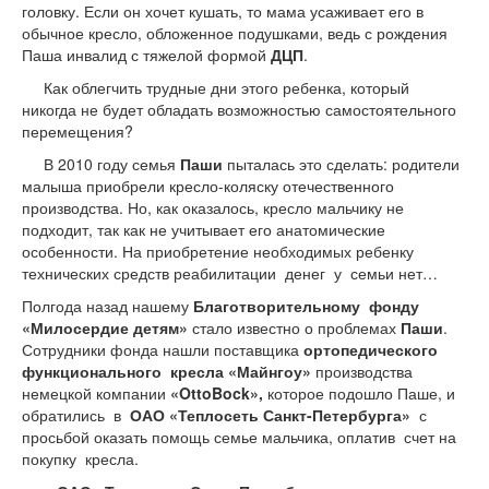
головку. Если он хочет кушать, то мама усаживает его в
обычное кресло, обложенное подушками, ведь с рождения
Паша инвалид с тяжелой формой
ДЦП
.
Как облегчить трудные дни этого ребенка, который
никогда не будет обладать возможностью самостоятельного
перемещения?
В 2010 году семья
Паши
пыталась это сделать: родители
малыша приобрели кресло-коляску отечественного
производства. Но, как оказалось, кресло мальчику не
подходит, так как не учитывает его анатомические
особенности. На приобретение необходимых ребенку
технических средств реабилитации денег у семьи нет…
Полгода назад нашему
Благотворительному фонду
«Милосердие детям»
стало известно о проблемах
Паши
.
Сотрудники фонда нашли поставщика
ортопедического
функционального кресла «Майнгоу»
производства
немецкой компании
«OttoBock»,
которое подошло Паше, и
обратились в
ОАО «Теплосеть Санкт-Петербурга»
с
просьбой оказать помощь семье мальчика, оплатив счет на
покупку кресла.