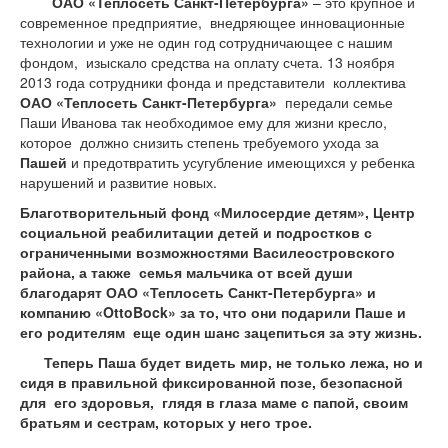
ОАО «Теплосеть Санкт-Петербурга»
– это крупное и
современное предприятие, внедряющее инновационные
технологии и уже не один год сотрудничающее с нашим
фондом, изыскало средства на оплату счета. 13 ноября
2013 года сотрудники фонда и представители коллектива
ОАО «Теплосеть Санкт-Петербурга»
передали семье
Паши Иванова так необходимое ему для жизни кресло,
которое должно снизить степень требуемого ухода за
Пашей
и предотвратить усугубление имеющихся у ребенка
нарушений и развитие новых.
Благотворительный фонд «Милосердие детям», Центр
социальной реабилитации детей и подростков с
ограниченными возможностями Василеостровского
района, а также семья мальчика от всей души
благодарят ОАО «Теплосеть Санкт-Петербурга» и
компанию «OttoBock» за то, что они подарили Паше и
его родителям еще один шанс зацепиться за эту жизнь.
Теперь Паша будет видеть мир, не только лежа, но и
сидя в правильной фиксированной позе, безопасной
для его здоровья, глядя в глаза маме с папой, своим
братьям и сестрам, которых у него трое.