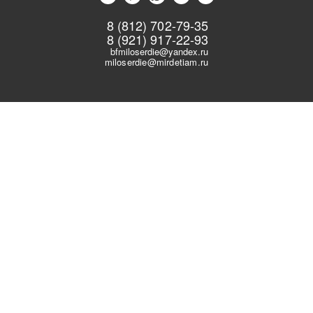
8 (812) 702-79-35
8 (921) 917-22-93
bfmiloserdie@yandex.ru
miloserdie@mirdetiam.ru