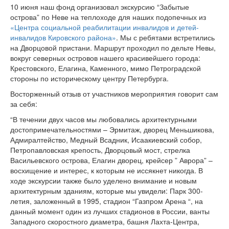
10 июня наш фонд организовал экскурсию “Забытые
острова” по Неве на теплоходе для наших подопечных из
«Центра социальной реабилитации инвалидов и детей-
инвалидов Кировского района»
. Мы с ребятами встретились
на Дворцовой пристани. Маршрут проходил по дельте Невы,
вокруг северных островов нашего красивейшего города:
Крестовского, Елагина, Каменного, мимо Петроградской
стороны по историческому центру Петербурга.
Восторженный отзыв от участников мероприятия говорит сам
за себя:
“В течении двух часов мы любовались архитектурными
достопримечательностями – Эрмитаж, дворец Меньшикова,
Адмиралтейство, Медный Всадник, Исаакиевский собор,
Петропавловская крепость, Дворцовый мост, стрелка
Васильевского острова, Елагин дворец, крейсер ” Аврора” –
восхищение и интерес, к которым не иссякнет никогда. В
ходе экскурсии также было уделено внимание и новым
архитектурным зданиям, которые мы увидели: Парк 300-
летия, заложенный в 1995, стадион “Газпром Арена “, на
данный момент один из лучших стадионов в России, ванты
Западного скоростного диаметра, башня Лахта-Центра,