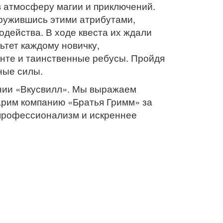
в атмосферу магии и приключений.
ружившись этими атрибутами,
действа. В ходе квеста их ждали
тет каждому новичку,
инте и таинственные ребусы. Пройдя
ные силы.
ании «Вкусвилл». Мы выражаем
арим компанию «Братья Гримм» за
 профессионализм и искреннее