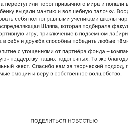
а переступили порог привычного мира и попали 
ебёнку выдали мантию и волшебную палочку. Воо
овать себя полноправными учениками школы чаро
аспределяющая Шляпа, которая подбирала факуль
портивную игру, приключение в подземном лабир
ра в себя и дружба способны победить любые тём
епитие с угощениями от партнёра фонда – комп
ную» поддержку наших подопечных. Также благод
льный квест. Спасибо вам за творческий подход,
мые эмоции и веру в собственное волшебство.
ПОДЕЛИТЬСЯ НОВОСТЬЮ