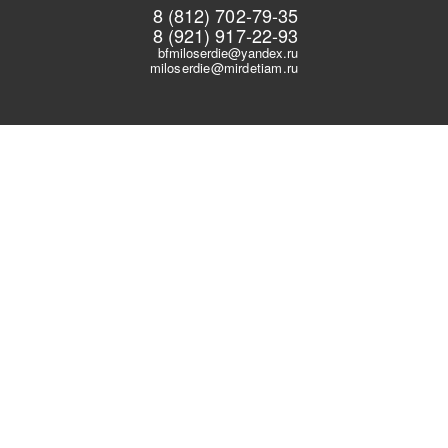
8 (812) 702-79-35
8 (921) 917-22-93
bfmiloserdie@yandex.ru
miloserdie@mirdetiam.ru