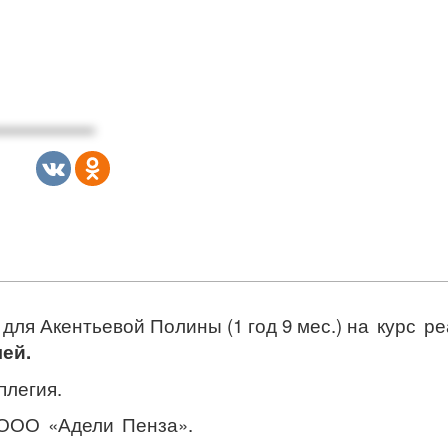
для Акентьевой Полины (1 год 9 мес.)
на курс р
лей.
легия.
ООО «Адели Пенза».