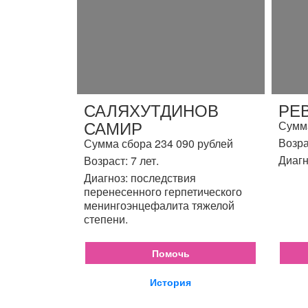
САЛЯХУТДИНОВ
РЕ
САМИР
Сумма
Возра
Сумма сбора 234 090 рублей
Диагн
Возраст: 7 лет.
Диагноз: последствия
перенесенного герпетического
менингоэнцефалита тяжелой
степени.
Помочь
История