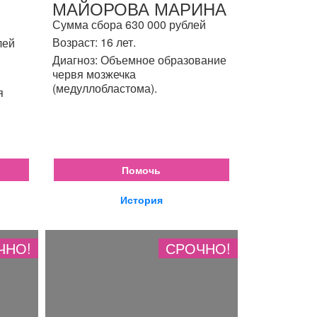
МАЙОРОВА МАРИНА
Сумма сбора 630 000 рублей
Возраст: 16 лет.
лей
Диагноз: Объемное образование
червя мозжечка
(медуллобластома).
я
Помочь
История
ЧНО!
СРОЧНО!