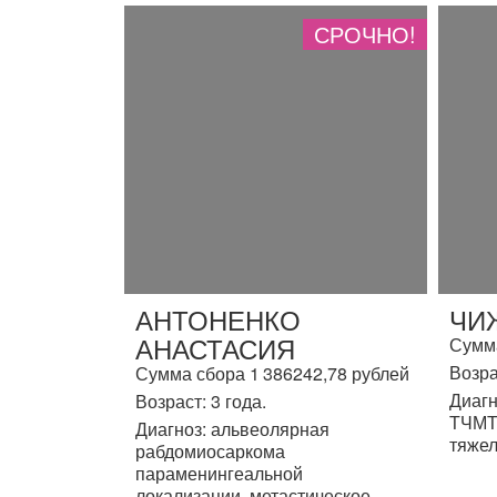
СРОЧНО!
АНТОНЕНКО
ЧИ
АНАСТАСИЯ
Сумма
Возра
Сумма сбора 1 386242,78 рублей
Диагн
Возраст: 3 года.
ТЧМТ,
Диагноз: альвеолярная
тяжел
рабдомиосаркома
параменингеальной
локализации, метастическое