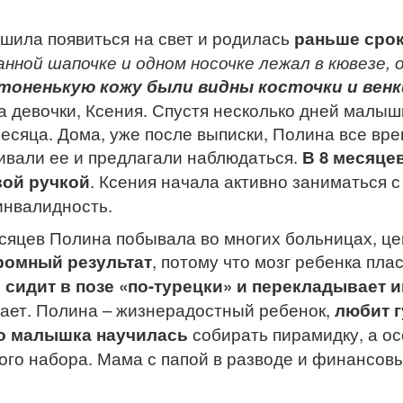
а появиться на свет и родилась
раньше срок
анной шапочке и одном носочке лежал в кювезе,
тоненькую кожу были видны косточки и венк
а девочки, Ксения. Спустя несколько дней малыш
 месяца. Дома, уже после выписки, Полина все вр
каивали ее и предлагали наблюдаться.
В 8 месяце
вой ручкой
. Ксения начала активно заниматься с
инвалидность.
в Полина побывала во многих больницах, цент
ромный результат
, потому что мозг ребенка пла
 сидит в позе «по-турецки» и перекладывает 
атает. Полина – жизнерадостный ребенок,
любит г
о малышка научилась
собирать пирамидку, а ос
ого набора. Мама с папой в разводе и финансов