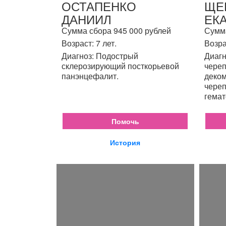
ОСТАПЕНКО
ЩЕ
ДАНИИЛ
ЕК
Сумма сбора 945 000 рублей
Сумма
Возраст: 7 лет.
Возра
Диагноз: Подострый
Диагн
склерозирующий посткорьевой
череп
панэнцефалит.
деком
череп
гемат
Помочь
История