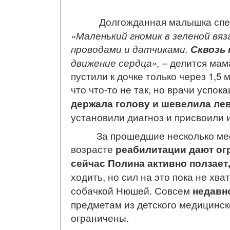
Долгожданная малышка спешил
«Маленький гномик в зеленой вяз
проводами и датчиками.
Сквозь 
движение сердца»,
– делится мам
пустили к дочке только через 1,5
что что-то не так, но врачи успо
держала голову и шевелила ле
установили диагноз и присвоили 
За прошедшие несколько месяце
возрасте
реабилитации дают ог
сейчас
Полина активно ползает,
ходить, но сил на это пока не хв
собачкой Нюшей. Совсем
недавн
предметам из детского медицинск
ограничены.