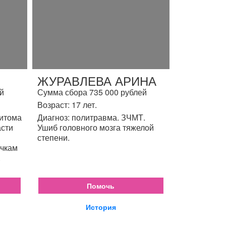
ЖУРАВЛЕВА АРИНА
й
Сумма сбора 735 000 рублей
Возраст: 17 лет.
цитома
Диагноз: политравма. ЗЧМТ.
асти
Ушиб головного мозга тяжелой
степени.
очкам
.
Помочь
История