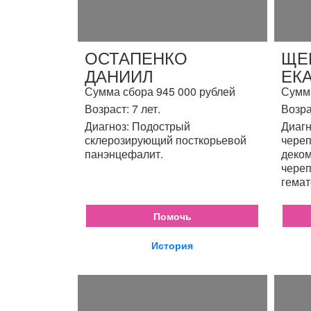
ОСТАПЕНКО
ЩЕ
ДАНИИЛ
ЕК
Сумма сбора 945 000 рублей
Сумма
Возраст: 7 лет.
Возра
Диагноз: Подострый
Диагн
склерозирующий посткорьевой
череп
панэнцефалит.
деком
череп
гемат
Помочь
История