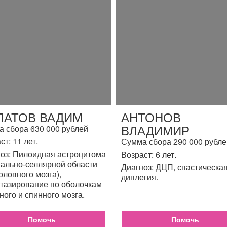
ЛАТОВ ВАДИМ
АНТОНОВ
ВЛАДИМИР
 сбора 630 000 рублей
ст: 11 лет.
Сумма сбора 290 000 рубле
оз: Пилоидная астроцитома
Возраст: 6 лет.
ально-селлярной области
Диагноз: ДЦП, спастическа
головного мозга),
диплегия.
тазирование по оболочкам
ного и спинного мозга.
Помочь
Помочь