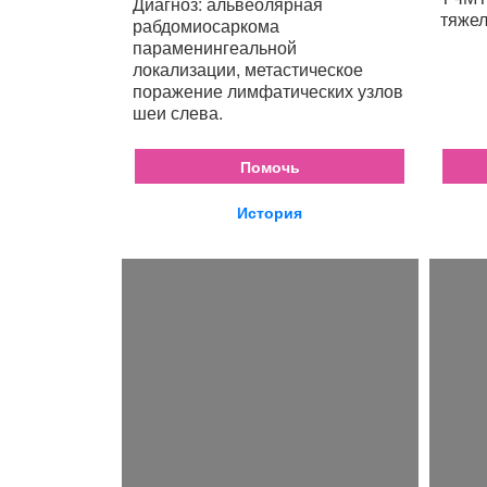
Диагноз: альвеолярная
тяжел
рабдомиосаркома
параменингеальной
локализации, метастическое
поражение лимфатических узлов
шеи слева.
Помочь
История