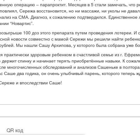
енную операцию – парапроктит. Месяцев в 5 стали замечать, что 
з повлиял, Сережа восстановится, но ни массажи, ни уколы не давал
анализ на СМА. Диагноз, к сожалению подтвердился. Единственное
нии “Новартис”.
розыгрыше 100 доз этого препарата путем проведения лотереи. И с
асной новости совместно с мамой Сережи мы решили найти ребенка
ублей. Мы нашли Сашу Архипова, у которого была собрана уже б
 практически здоровым ребенком в счастливой семье из г. Ефремо
е держит спинку и начинает терять приобретённые навыки. К сожал
сле многочисленных обследований и анализов Сашеньке в полтора
Саше два годика, он очень улыбчивый парень, которого теперь жд
Сереже и впоследствии Саше!
QR код