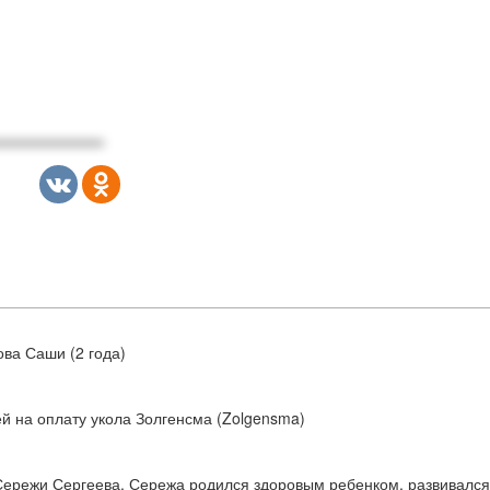
ова Саши (2 года)
ей на оплату укола Золгенсма (Zolgensma)
 Сережи Сергеева. Сережа родился здоровым ребенком, развивалс