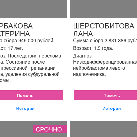
РБАКОВА
ШЕРСТОБИТОВА
АТЕРИНА
ЛАНА
 сбора 945 000 рублей
Сумма сбора 2 831 886 руб
ст: 17 лет.
Возраст: 1.5 года.
оз: Последствия перелома
Диагноз:
а. Состояние после
Низкодифференцированна
прессивной трепанации
нейробластома левого
а, удаления субдуральной
надпочечника.
омы.
Помочь
Помочь
История
История
СРОЧНО!