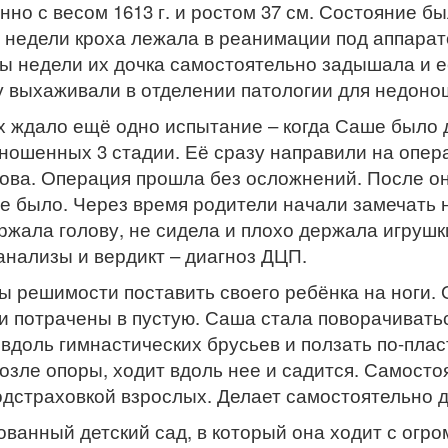
о с весом 1613 г. и ростом 37 см. Состояние б
е недели кроха лежала в реанимации под аппара
ры недели их дочка самостоятельно задышала и е
 выхаживали в отделении патологии для недоно
 ждало ещё одно испытание – когда Саше было д
ошенных 3 стадии. Её сразу направили на опера
рова. Операция прошла без осложнений. После о
не было. Через время родители начали замечать
ержала голову, не сидела и плохо держала игруш
анализы и вердикт – диагноз ДЦП.
ы решимости поставить своего ребёнка на ноги.
и потрачены в пустую. Саша стала поворачиваться
 вдоль гимнастических брусьев и ползать по-пла
возле опоры, ходит вдоль нее и садится. Самосто
подстраховкой взрослых. Делает самостоятельно д
ванный детский сад, в который она ходит с огр