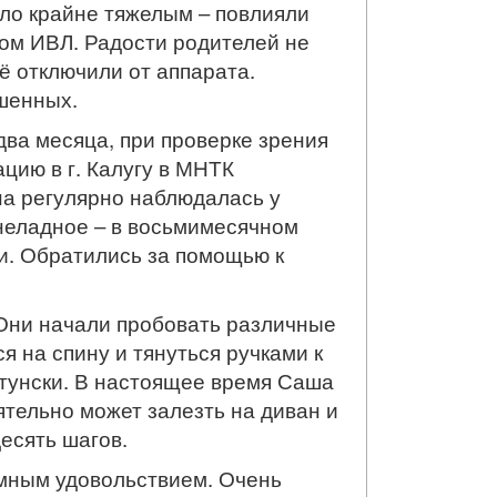
ыло крайне тяжелым – повлияли
том ИВЛ. Радости родителей не
ё отключили от аппарата.
шенных.
ва месяца, при проверке зрения
цию в г. Калугу в МНТК
на регулярно наблюдалась у
 неладное – в восьмимесячном
ки. Обратились за помощью к
 Они начали пробовать различные
 на спину и тянуться ручками к
стунски. В настоящее время Саша
ятельно может залезть на диван и
есять шагов.
омным удовольствием. Очень