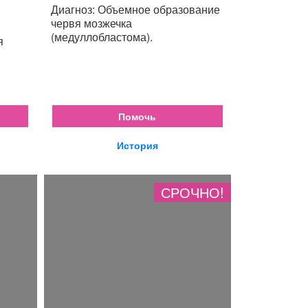
Диагноз: Объемное образование
червя мозжечка
(медуллобластома).
я
Помочь
История
СРОЧНО!