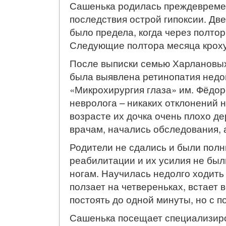
Сашенька родилась преждевременн
последствия острой гипоксии. Дв
было предела, когда через полто
Следующие полтора месяца кроху
После выписки семью Харлановых
была выявлена ретинопатия недон
«Микрохирургия глаза» им. Фёдо
невролога – никаких отклонений 
возрасте их дочка очень плохо д
врачам, начались обследования, 
Родители не сдались и были полн
реабилитации и их усилия не был
ногам. Научилась недолго ходить
ползает на четвереньках, встает 
постоять до одной минуты, но с 
Сашенька посещает специализиро