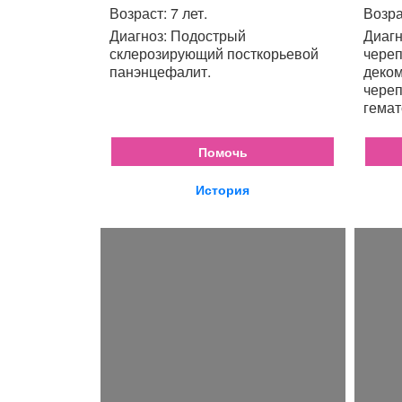
Возраст: 7 лет.
Возра
Диагноз: Подострый
Диагн
склерозирующий посткорьевой
череп
панэнцефалит.
деком
череп
гемат
Помочь
История