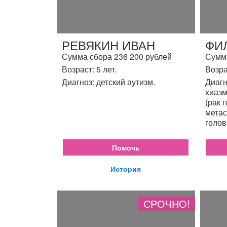
РЕВЯКИН ИВАН
ФИ
Сумма сбора 236 200 рублей
Сумма
Возраст: 5 лет.
Возра
Диагноз: детский аутизм.
Диагн
хиазм
(рак 
метас
голов
Помочь
История
СРОЧНО!