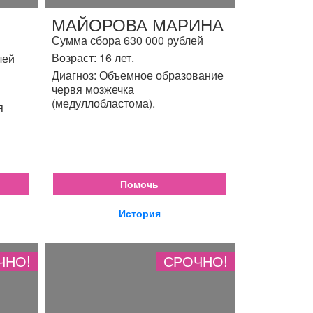
МАЙОРОВА МАРИНА
Сумма сбора 630 000 рублей
Возраст: 16 лет.
лей
Диагноз: Объемное образование
червя мозжечка
(медуллобластома).
я
Помочь
История
ЧНО!
СРОЧНО!