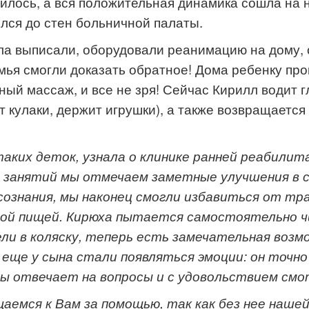
илось, а вся положительная динамика сошла на н
ся до стен больничной палаты.
ла выписали, оборудовали реанимацию на дому, о
мья смогли доказать обратное! Дома ребенку п
ый массаж, и все не зря! Сейчас Кирилл водит 
 кулаки, держит игрушки), а также возвращается
таких деток, узнала о клинике ранней реабилит
в занятий мы отмечаем заметные улучшения в с
 сознания, мы наконец смогли избавиться от т
ой пищей. Кирюха пытается самостоятельно чи
ели в коляску, теперь есть замечательная воз
 еще у сына стали появляться эмоции: он точно
овы отвечает на вопросы и с удовольствием с
емся к Вам за помощью, так как без нее нашей