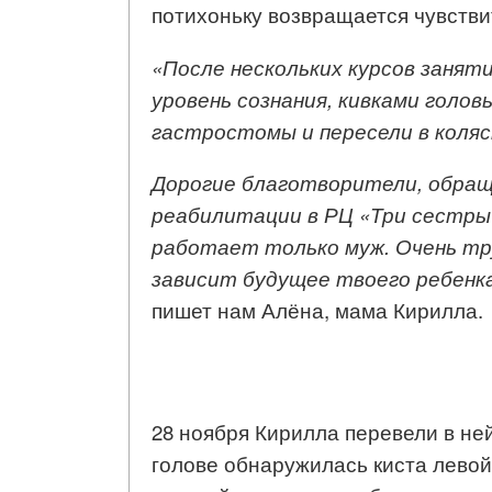
потихоньку возвращается чувстви
«
П
осле нескольких курсов занят
уровень сознания,
кивками голов
гастростом
ы
и
пересели в коляс
Дорогие благотворители
, о
бращ
реабилитации в РЦ «Три сестры
работает только муж
.
Очень тр
зависит будущее твоего ребенк
пишет нам Алёна, мама Кирилла.
28 ноября Кирилла перевели в н
голове обнаружилась киста левой