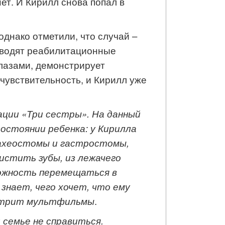
ет. И Кирилл снова попал в
днако отметили, что случай –
роводят реабилитационные
глазами, демонстрирует
 чувствительность, и Кирилл уже
ации «Три сестры». На данный
остоянии ребенка: у Кирилла
рахеостомы и гастростомы,
стить зубы, из лежачего
можность перемещаться в
 знает, чего хочет, что ему
мотрит мультфильмы
.
 семье не справиться.