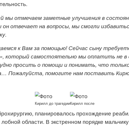
тельность.
ий мы отмечаем заметные улучшения в состоян
ы
он
отвечает на вопросы
,
мы смогли избавить
ку.
аемся к Вам за помощью
!
С
ейчас сыну требует
»
, который самостоятельно мы оплатить не в 
удно просить о помощи и понимать, что тольк
а… Пожалуйста, помогите нам поставить Кирюш
Кирилл до трагедии
Кирилл после
ейрохирургию, планировалось прохождение реаби
 лобной области. В экстренном порядке мальчик