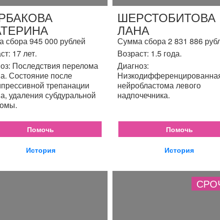
РБАКОВА
ШЕРСТОБИТОВА
АТЕРИНА
ЛАНА
 сбора 945 000 рублей
Сумма сбора 2 831 886 руб
ст: 17 лет.
Возраст: 1.5 года.
оз: Последствия перелома
Диагноз:
а. Состояние после
Низкодифференцированна
прессивной трепанации
нейробластома левого
а, удаления субдуральной
надпочечника.
омы.
Помочь
Помочь
История
История
СРО