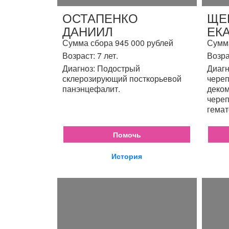
ОСТАПЕНКО
ЩЕ
ДАНИИЛ
ЕК
Сумма сбора 945 000 рублей
Сумма
Возраст: 7 лет.
Возра
Диагноз: Подострый
Диагн
склерозирующий посткорьевой
череп
панэнцефалит.
деком
череп
гемат
Помочь
История