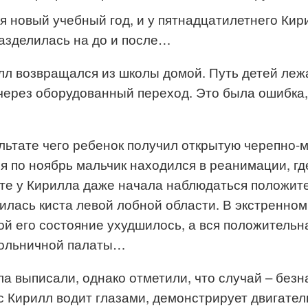
ся новый учебный год, и у пятнадцатилетнего Ки
разделилась на до и после…
л возвращался из школы домой. Путь детей лежа
 через оборудованный переход. Это была ошибка,
ультате чего ребенок получил открытую черепно-
ря по ноябрь мальчик находился в реанимации, г
ате у Кирилла даже начала наблюдаться положит
лась киста левой лобной области. В экстренном
ой его состояние ухудшилось, а вся положительн
 больничной палаты…
ла выписали, однако отметили, что случай – безн
 Кирилл водит глазами, демонстрирует двигатель