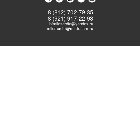
8 (812) 702-79-35
8 (921) 917-22-93
bfmiloserdie@yandex.ru
miloserdie@mirdetiam.ru