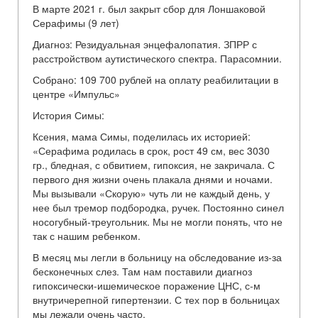
В марте 2021 г. был закрыт сбор для Лоншаковой
Серафимы (9 лет)
Диагноз: Резидуальная энцефалопатия. ЗПРР с
расстройством аутистического спектра. Парасомнии.
Собрано: 109 700 рублей на оплату реабилитации в
центре «Импульс»
История Симы:
Ксения, мама Симы, поделилась их историей:
«Серафима родилась в срок, рост 49 см, вес 3030
гр., бледная, с обвитием, гипоксия, не закричала. С
первого дня жизни очень плакала днями и ночами.
Мы вызывали «Скорую» чуть ли не каждый день, у
нее был тремор подбородка, ручек. Постоянно синел
носогубный-треугольник. Мы не могли понять, что не
так с нашим ребенком.
В месяц мы легли в больницу на обследование из-за
бесконечных слез. Там нам поставили диагноз
гипоксически-ишемическое поражение ЦНС, с-м
внутричерепной гипертензии. С тех пор в больницах
мы лежали очень часто.