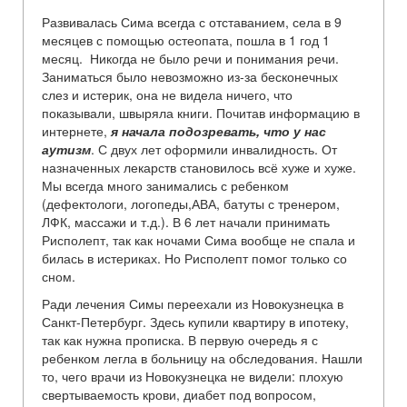
Развивалась Сима всегда с отставанием, села в 9
месяцев с помощью остеопата, пошла в 1 год 1
месяц. Никогда не было речи и понимания речи.
Заниматься было невозможно из-за бесконечных
слез и истерик, она не видела ничего, что
показывали, швыряла книги. Почитав информацию в
интернете,
я начала подозревать, что у нас
аутизм
. С двух лет оформили инвалидность. От
назначенных лекарств становилось всё хуже и хуже.
Мы всегда много занимались с ребенком
(дефектологи, логопеды,АВА, батуты с тренером,
ЛФК, массажи и т.д.). В 6 лет начали принимать
Рисполепт, так как ночами Сима вообще не спала и
билась в истериках. Но Рисполепт помог только со
сном.
Ради лечения Симы переехали из Новокузнецка в
Санкт-Петербург. Здесь купили квартиру в ипотеку,
так как нужна прописка. В первую очередь я с
ребенком легла в больницу на обследования. Нашли
то, чего врачи из Новокузнецка не видели: плохую
свертываемость крови, диабет под вопросом,