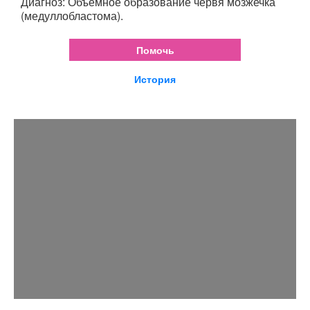
Диагноз: Объемное образование червя мозжечка
(медуллобластома).
Помочь
История