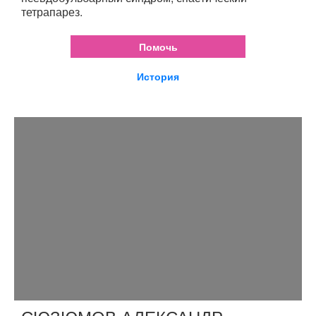
тетрапарез.
Помочь
История