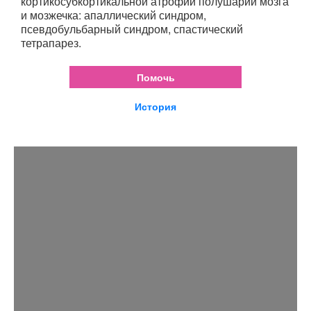
кортикосубкортикальной атрофии полушарий мозга
и мозжечка: апаллический синдром,
псевдобульбарный синдром, спастический
тетрапарез.
Помочь
История