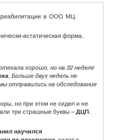
с реабилитации в ООО МЦ
онически-астатическая форма.
отекала хорошо, но на 32 неделе
ока
. Больше двух недель не
мы отправились на обследование
оры, но при этом не сидел и не
чали три страшные буквы –
ДЦП
.
анил научился
зти по-пластунски
, сидит с