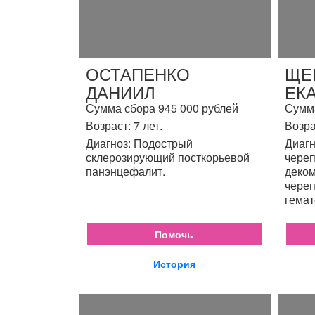
ОСТАПЕНКО
ЩЕ
ДАНИИЛ
ЕК
Сумма сбора 945 000 рублей
Сумма
Возраст: 7 лет.
Возра
Диагноз: Подострый
Диагн
склерозирующий посткорьевой
череп
панэнцефалит.
деком
череп
гемат
Помочь
История