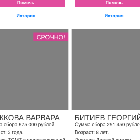
Помочь
Помочь
История
История
СРОЧНО!
ЖКОВА ВАРВАРА
БИТИЕВ ГЕОРГИ
 сбора 675 000 рублей
Сумма сбора 251 450 рубле
ст: 3 года.
Возраст: 8 лет.
оз: ТСМТ с превалирующей
Диагноз: Детский аутизм.