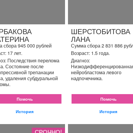
РБАКОВА
ШЕРСТОБИТОВА
АТЕРИНА
ЛАНА
 сбора 945 000 рублей
Сумма сбора 2 831 886 руб
ст: 17 лет.
Возраст: 1.5 года.
оз: Последствия перелома
Диагноз:
а. Состояние после
Низкодифференцированна
прессивной трепанации
нейробластома левого
а, удаления субдуральной
надпочечника.
омы.
Помочь
Помочь
История
История
СРОЧНО!