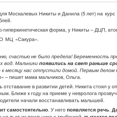
 для Москалевых Никиты и Данила (5 лет)
на кур
блей.
ко-гиперкинетическая форма, у Никиты – ДЦП, ат
О МЦ «Сакура».
ню, счастью не было предела! Беременность пр
х вод. Мальчики
появились на свет раньше ср
 к месяцу нас отпустили домой. Первым делом 
о
» – пишет мама мальчиков, Ольга.
 отставание в развитии детей. Никита стоял у оп
ным. Ближе к году на приеме у невролога прозву
 родители начали восстанавливать малышей.
дит самостоятельно
. У него
появляется речь
.
Д
ьно пьет из поильника с трубочкой,
пытается пол