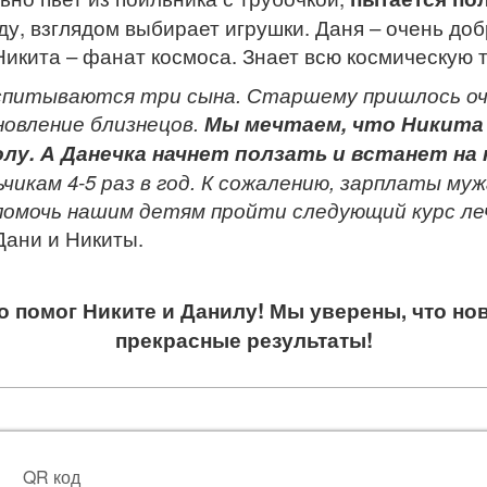
у, взглядом выбирает игрушки. Даня – очень до
 Никита – фанат космоса. Знает всю космическую 
спитываются три сына. Старшему пришлось оче
новление близнецов.
Мы мечтаем, что Никита
лу. А Данечка начнет ползать и встанет на
икам 4-5 раз в год. К сожалению, зарплаты муж
помочь нашим детям пройти следующий курс ле
 Дани и Никиты.
о помог Никите и Данилу! Мы уверены, что но
прекрасные результаты!
QR код