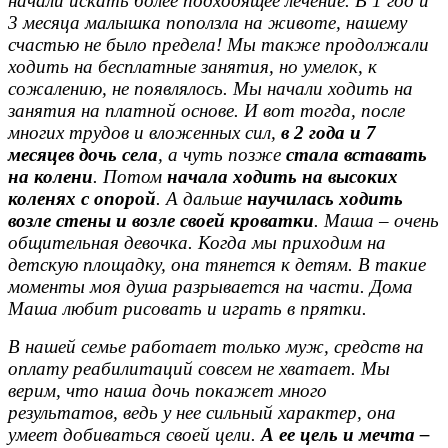
начали искать более подходящее лечение. В 1 год и
3 месяца малышка поползла на животе, нашему
счастью не было предела! Мы также продолжали
ходить на бесплатные занятия, но умелок, к
сожалению, не появлялось. Мы начали ходить на
занятия на платной основе. И вот тогда, после
многих трудов и вложенных сил,
в 2 года и 7
месяцев
дочь села
, а чуть позже
стала вставать
на колени
. Потом
начала ходить на высоких
коленях с опорой
. А дальше
научилась ходить
возле стены и возле своей кроватки
. Маша – очень
общительная девочка. Когда мы приходим на
детскую площадку, она тянется к детям. В такие
моменты моя душа разрывается на части. Дома
Маша любит рисовать и играть в прятки.
В нашей семье работает только муж, средств на
оплату реабилитаций совсем не хватает. Мы
верим, что наша дочь покажет много
результатов, ведь у нее сильный характер, она
умеет добиваться своей цели.
А ее цель и мечта –