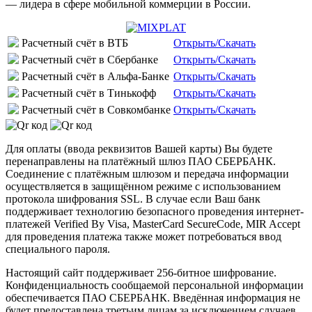
— лидера в сфере мобильной коммерции в России.
Расчетный счёт в ВТБ
Открыть/Скачать
Расчетный счёт в Сбербанке
Открыть/Скачать
Расчетный счёт в Альфа-Банке
Открыть/Скачать
Расчетный счёт в Тинькофф
Открыть/Скачать
Расчетный счёт в Совкомбанке
Открыть/Скачать
Для оплаты (ввода реквизитов Вашей карты) Вы будете
перенаправлены на платёжный шлюз ПАО СБЕРБАНК.
Соединение с платёжным шлюзом и передача информации
осуществляется в защищённом режиме с использованием
протокола шифрования SSL. В случае если Ваш банк
поддерживает технологию безопасного проведения интернет-
платежей Verified By Visa, MasterCard SecureCode, MIR Accept
для проведения платежа также может потребоваться ввод
специального пароля.
Настоящий сайт поддерживает 256-битное шифрование.
Конфиденциальность сообщаемой персональной информации
обеспечивается ПАО СБЕРБАНК. Введённая информация не
будет предоставлена третьим лицам за исключением случаев,