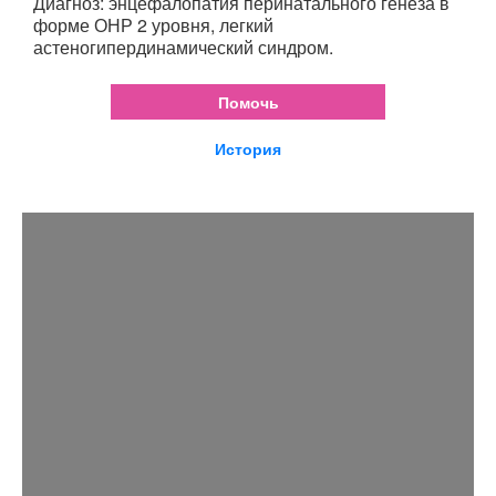
Диагноз: энцефалопатия перинатального генеза в
форме ОНР 2 уровня, легкий
астеногипердинамический синдром.
Помочь
История