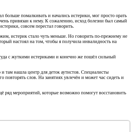
тал больше помалкивать и начались истерики, мог просто орать
чень привязан к нему. К сожалению, исход болезни был самый
стерики, совсем перестал говорить.
режим, истерик стало чуть меньше. Но говорить по-прежнему не
торый настоял на том, чтобы я получила инвалидность на
 туда с жуткими истериками и конечно же пошёл сильный
ю и там нашла центр для деток аутистов. Специалисты
го повторять слов. На занятиях увлечён и может час сидеть и
ещё ряд мероприятий, которые возможно помогут восстановить