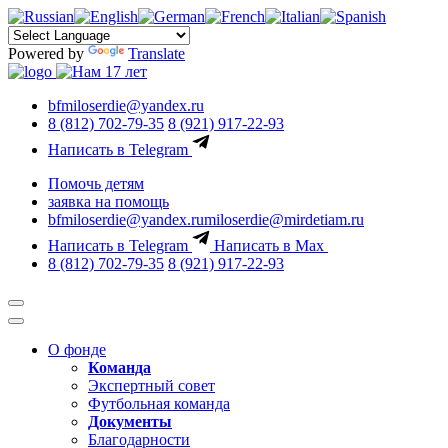
Powered by
Translate
bfmiloserdie@yandex.ru
8 (812) 702-79-35
8 (921) 917-22-93
Написать в Telegram
Помочь детям
заявка на помощь
bfmiloserdie@yandex.ru
miloserdie@mirdetiam.ru
Написать в Telegram
Написать в Max
8 (812) 702-79-35
8 (921) 917-22-93
О фонде
Команда
Экспертный совет
Футбольная команда
Документы
Благодарности