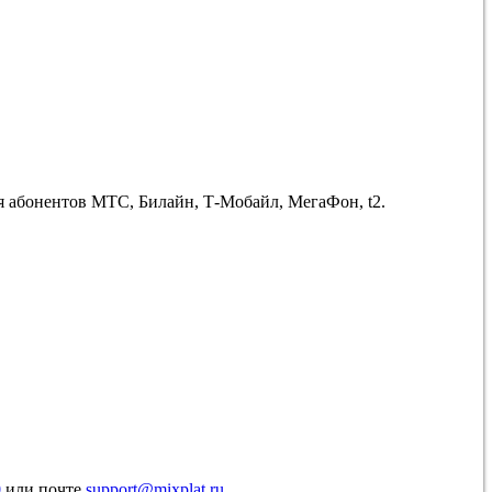
ля абонентов МТС, Билайн, Т-Мобайл, МегаФон, t2.
0
или почте
support@mixplat.ru