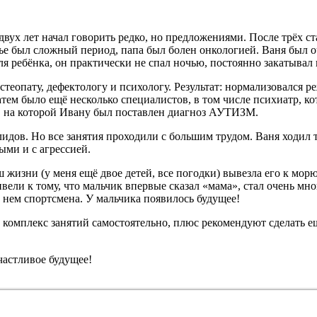
 двух лет начал говорить редко, но предложениями. После трёх с
ье был сложный период, папа был болен онкологией. Ваня был о
ребёнка, он практически не спал ночью, постоянно закатывал и
остеопату, дефектологу и психологу. Результат: нормализовался 
атем было ещё несколько специалистов, в том числе психиатр, ко
, на которой Ивану был поставлен диагноз АУТИЗМ.
лидов. Но все занятия проходили с большим трудом. Ваня ходил
ыми и с агрессией.
 жизни (у меня ещё двое детей, все погодки) вывезла его к мор
вели к тому, что мальчик впервые сказал «мама», стал очень мно
в нем спортсмена. У мальчика появилось будущее!
от комплекс занятий самостоятельно, плюс рекомендуют сделать 
частливое будущее!