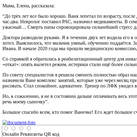
Мама, Елена, рассказала:
“До трёх лет все было хорошо. Ваня лепетал по возрасту, после
час-два. Невролог поставил РАС, назначил медикаменты. В сем
ужасный… Смерть папы спровоцировала сильнейший стресс для 
Доктора разводили руками. Я в течении двух лет водила его к 
хотел. Выяснилось, что мальчик умный, обучению поддаётся. З
Ивана. В начале 2020 года мы прошли медицинскую комиссию
Со справкой я обратилась в реабилитационный центр для инва
«откат»: опять вылетел режим, истерики стали ещё более сильн
По совету специалистов я решила сменить полностью образ наш
назначили Ване комплекс занятий, которые уже через месяц при
рисовать. Стал спокойнее, адекватнее. Тренер по ЛФК увидел 
Но, к сожалению, я не в состоянии дальше оплачивать весь эт
речь моему сыночку”.
Большое спасибо всем, кто помог Ванечке! Его ждет большое с
Онлайн
Реквизиты
QR код