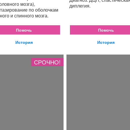
головного мозга),
диплегия.
тазирование по оболочкам
ного и спинного мозга.
Помочь
Помочь
История
История
СРОЧНО!