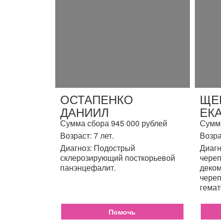
ОСТАПЕНКО
ЩЕ
ДАНИИЛ
ЕК
Сумма сбора 945 000 рублей
Сумма
Возраст: 7 лет.
Возра
Диагноз: Подострый
Диагн
склерозирующий посткорьевой
череп
панэнцефалит.
деком
череп
гемат
Помочь