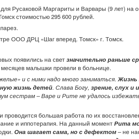
р для Русаковой Маргариты и Варвары (9 лет) на
Томск стоимостью 295 600 рублей.
парез.
тре ООО ДРЦ «Шаг вперед. Томск» г. Томск.
овых появились на свет
значительно раньше ср
 месяцев малышки провели в больнице.
желые» и с ними надо много заниматься.
Жизнь 
нную жизнь детей
. Слава Богу,
зрение, слух и 
 двум сестрам – Варе и Рите не удалось избежат
и проводится большая работа по их восстановле
вание и иппотерапия. На данный момент
Рита
м
одки.
Она шагает сама, но с дефектом
– не на