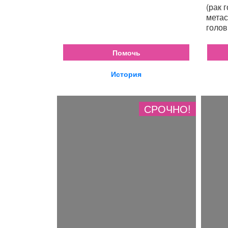
(рак 
метас
голов
Помочь
История
СРОЧНО!