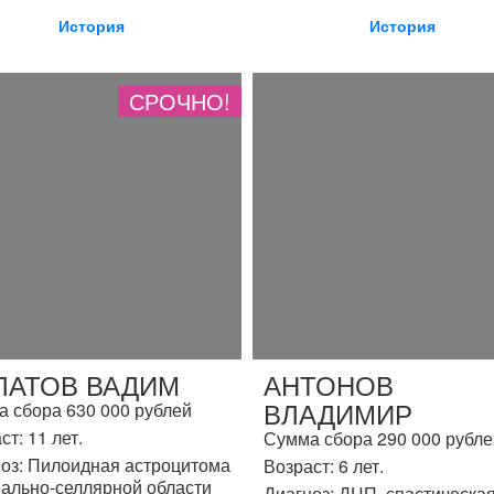
История
История
СРОЧНО!
ЛАТОВ ВАДИМ
АНТОНОВ
ВЛАДИМИР
 сбора 630 000 рублей
ст: 11 лет.
Сумма сбора 290 000 рубле
оз: Пилоидная астроцитома
Возраст: 6 лет.
ально-селлярной области
Диагноз: ДЦП, спастическа