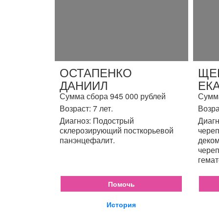
ОСТАПЕНКО
ЩЕ
ДАНИИЛ
ЕК
Сумма сбора 945 000 рублей
Сумма
Возраст: 7 лет.
Возра
Диагноз: Подострый
Диагн
склерозирующий посткорьевой
череп
панэнцефалит.
деком
череп
гемат
Помочь
История