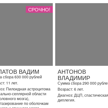
СРОЧНО!
ЛАТОВ ВАДИМ
АНТОНОВ
ВЛАДИМИР
 сбора 630 000 рублей
ст: 11 лет.
Сумма сбора 290 000 рубле
оз: Пилоидная астроцитома
Возраст: 6 лет.
ально-селлярной области
Диагноз: ДЦП, спастическа
головного мозга),
диплегия.
тазирование по оболочкам