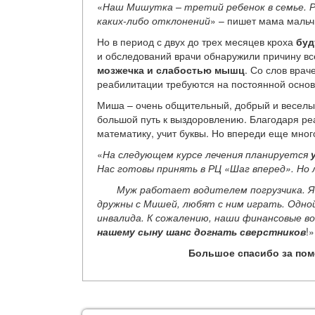
«
Наш Мишутка – третий ребенок в семье. Ро
каких-либо отклонений
» – пишет мама мальч
Но в период с двух до трех месяцев кроха
буд
и обследований врачи обнаружили причину вс
мозжечка и слабостью мышц
. Со слов вра
реабилитации требуются на постоянной основ
Миша – очень общительный, добрый и веселый
большой путь к выздоровлению. Благодаря р
математику, учит буквы. Но впереди еще мног
«
На следующем курсе лечения планируется
Нас готовы принять в РЦ «Шаг вперед». Но 
Муж работает водителем погрузчика. Я бы
дружны с Мишей, любят с ним играть. Одной
инвалида. К сожалению, наши финансовые 
нашему сыну шанс догнать сверстников
!
Большое спасибо за пом