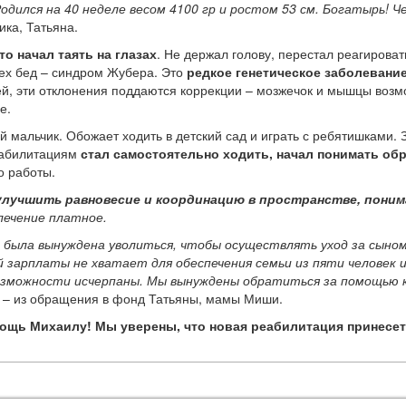
дился на 40 неделе весом 4100 гр и ростом 53 см. Богатырь! Ч
ика, Татьяна.
то начал таять на глазах
. Не держал голову, перестал реагирова
ех бед – синдром Жубера. Это
редкое генетическое заболевани
чей, эти отклонения поддаются коррекции – мозжечок и мышцы возм
е.
 мальчик. Обожает ходить в детский сад и играть с ребятишками.
еабилитациям
стал самостоятельно ходить, начал понимать об
о работы.
улучшить равновесие и координацию в пространстве, поним
лечение платное.
ла вынуждена уволиться, чтобы осуществлять уход за сыном.
 зарплаты не хватает для обеспечения семьи из пяти человек 
возможности исчерпаны. Мы вынуждены обратиться за помощью 
» – из обращения в фонд Татьяны, мамы Миши.
ощь Михаилу! Мы уверены, что новая реабилитация принесет