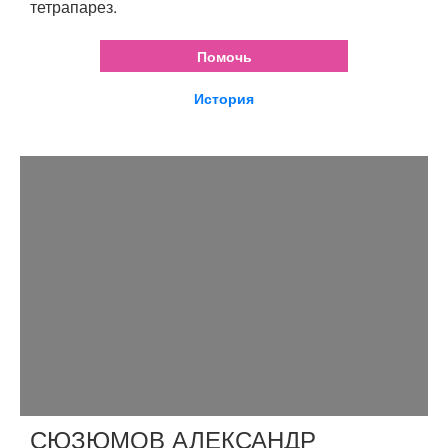
тетрапарез.
Помочь
История
СЮЗЮМОВ АЛЕКСАНДР