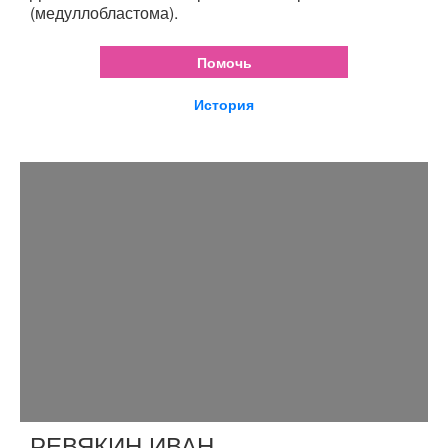
(медуллобластома).
Помочь
История
РЕВЯКИН ИВАН