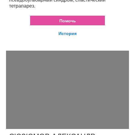
тетрапарез.
Помочь
История