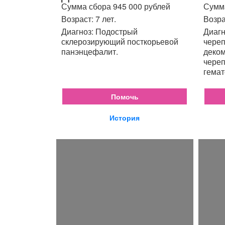
Сумма сбора 945 000 рублей
Сумма
Возраст: 7 лет.
Возра
Диагноз: Подострый
Диагн
склерозирующий посткорьевой
череп
панэнцефалит.
деком
череп
гемат
Помочь
История