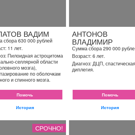
ЛАТОВ ВАДИМ
АНТОНОВ
ВЛАДИМИР
 сбора 630 000 рублей
ст: 11 лет.
Сумма сбора 290 000 рубле
оз: Пилоидная астроцитома
Возраст: 6 лет.
ально-селлярной области
Диагноз: ДЦП, спастическа
головного мозга),
диплегия.
тазирование по оболочкам
ного и спинного мозга.
Помочь
Помочь
История
История
СРОЧНО!