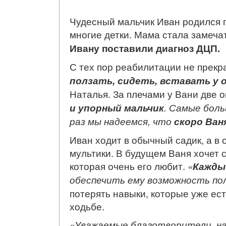
Чудесный мальчик Иван родился п
многие детки. Мама стала замеча
Ивану поставили диагноз ДЦП.
С тех пор реабилитации не прек
ползать, сидеть, вставать у 
Наталья. За плечами у Вани две 
и упорный мальчик
. Самые бол
раз мы надеемся, что
скоро Ван
Иван ходит в обычный садик, а в
мультики. В будущем Ваня хочет 
которая очень его любит.
«
Каждый
обеспечить ему возможность пол
потерять навыки, которые уже ес
ходьбе.
«Уважаемые благотворители, нам