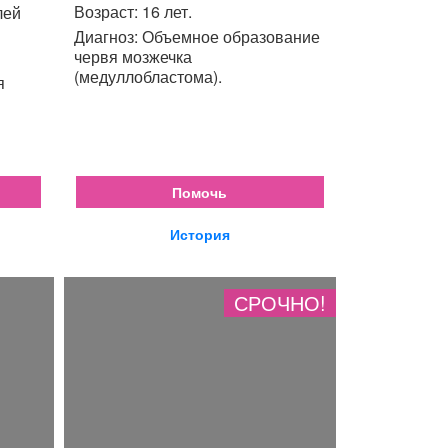
Возраст: 16 лет.
лей
Диагноз: Объемное образование
червя мозжечка
(медуллобластома).
я
Помочь
История
СРОЧНО!