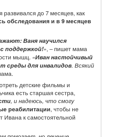
 развивался до 7 месяцев, как
ь обследования и в 9 месяцев
ажают: Ваня научился
 с поддержкой!
»
, – пишет мама
ности мышц.
«
Иван настойчивый
ет среды для инвалидов
. Всякий
 мама.
мотреть детские фильмы и
ьчика есть старшая сестра,
ости
, и надеюсь, что смогу
ные реабилитации
, чтобы не
ут Ивана к самостоятельной
ам помогает, но лечение