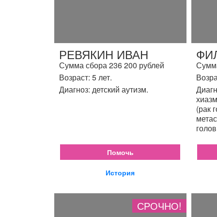
РЕВЯКИН ИВАН
ФИ
Сумма сбора 236 200 рублей
Сумма
Возраст: 5 лет.
Возра
Диагноз: детский аутизм.
Диагн
хиазм
(рак 
метас
голов
Помочь
История
СРОЧНО!