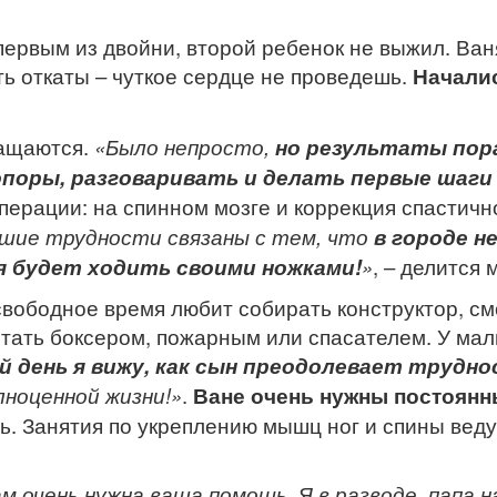
ервым из двойни, второй ребенок не выжил. Ваня
ть откаты – чуткое сердце не проведешь.
Началис
ращаются.
«Было непросто,
но результаты пор
опоры, разговаривать и делать первые шаги
операции: на спинном мозге и коррекция спастич
ьшие трудности связаны с тем, что
в городе н
я будет ходить своими ножками!
»
, – делится
 свободное время любит собирать конструктор, с
стать боксером, пожарным или спасателем. У мал
 день я вижу, как сын преодолевает трудн
ноценной жизни!»
.
Ване очень нужны постоян
ть. Занятия по укреплению мышц ног и спины вед
 очень нужна ваша помощь. Я в разводе, папа н