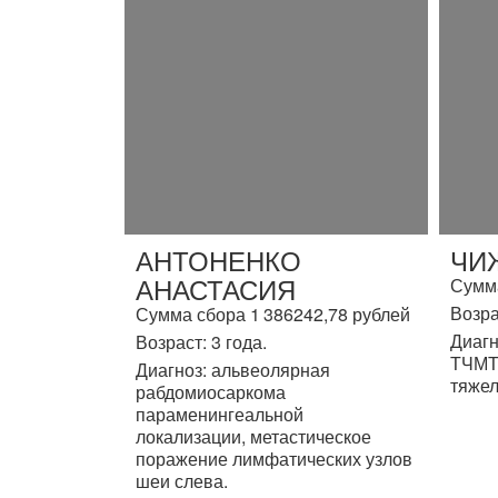
АНТОНЕНКО
ЧИ
АНАСТАСИЯ
Сумма
Возра
Сумма сбора 1 386242,78 рублей
Диагн
Возраст: 3 года.
ТЧМТ,
Диагноз: альвеолярная
тяжел
рабдомиосаркома
параменингеальной
локализации, метастическое
поражение лимфатических узлов
шеи слева.