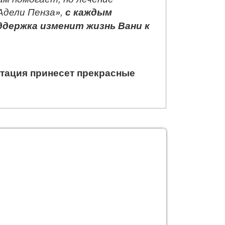
Адели Пенза
»
,
с каждым
держка изменит жизнь Вани к
итация принесет прекрасные