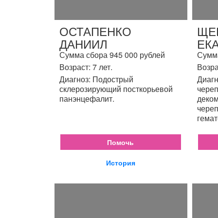
ОСТАПЕНКО
ЩЕ
ДАНИИЛ
ЕК
Сумма сбора 945 000 рублей
Сумма
Возраст: 7 лет.
Возра
Диагноз: Подострый
Диагн
склерозирующий посткорьевой
череп
панэнцефалит.
деком
череп
гемат
Помочь
История