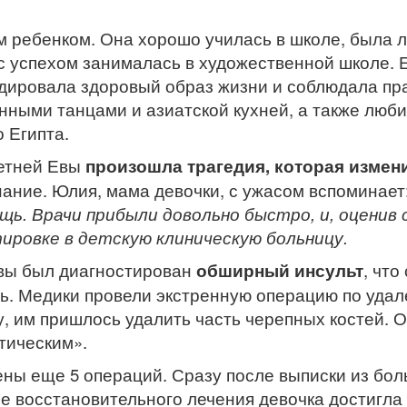
 ребенком. Она хорошо училась в школе, была 
 с успехом занималась в художественной школе.
ндировала здоровый образ жизни и соблюдала пр
нными танцами и азиатской кухней, а также люби
 Египта.
летней Евы
произошла трагедия, которая измен
нание. Юлия, мама девочки, с ужасом вспоминает:
щь. Врачи прибыли довольно быстро, и, оценив 
ировке в детскую клиническую больницу.
вы был диагностирован
обширный инсульт
, чт
сь. Медики провели экстренную операцию по уда
, им пришлось удалить часть черепных костей. 
тическим».
ы еще 5 операций. Сразу после выписки из бол
е восстановительного лечения девочка достигла