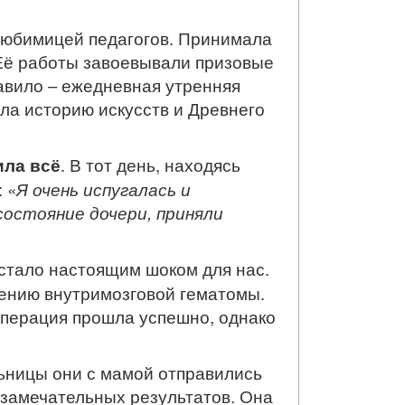
любимицей педагогов. Принимала
 Её работы завоевывали призовые
авило – ежедневная утренняя
ла историю искусств и Древнего
ила всё
. В тот день, находясь
 «
Я очень испугалась и
состояние дочери, приняли
о стало настоящим шоком для нас.
лению внутримозговой гематомы.
Операция прошла успешно, однако
ьницы они с мамой отправились
 замечательных результатов. Она