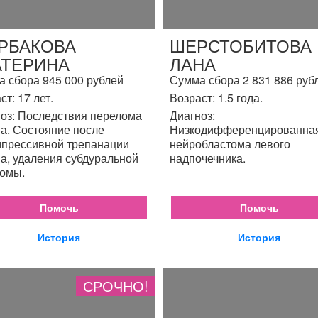
РБАКОВА
ШЕРСТОБИТОВА
АТЕРИНА
ЛАНА
 сбора 945 000 рублей
Сумма сбора 2 831 886 руб
ст: 17 лет.
Возраст: 1.5 года.
оз: Последствия перелома
Диагноз:
а. Состояние после
Низкодифференцированна
прессивной трепанации
нейробластома левого
а, удаления субдуральной
надпочечника.
омы.
Помочь
Помочь
История
История
СРОЧНО!