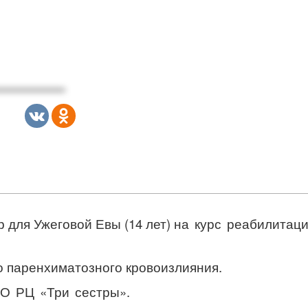
р для Ужеговой Евы (14 лет)
на курс реабилитац
о паренхиматозного кровоизлияния.
О РЦ «Три сестры».