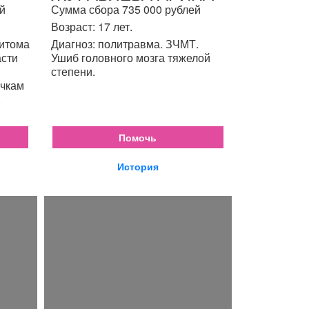
й
Сумма сбора 735 000 рублей
Возраст: 17 лет.
цитома
Диагноз: политравма. ЗЧМТ.
асти
Ушиб головного мозга тяжелой
степени.
очкам
.
Помочь
История