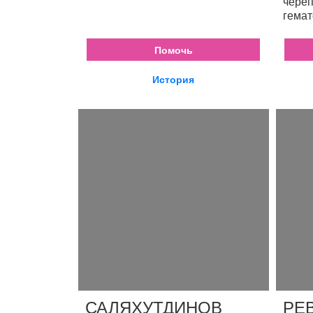
череп
гемат
Помочь
История
САЛЯХУТДИНОВ
РЕ