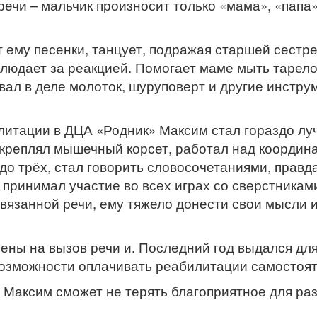
речи – мальчик произносит только «мама», «папа»
т ему песенки, танцует, подражая старшей сестре
людает за реакцией. Помогает маме мыть тарелоч
ал в деле молоток, шуруповерт и другие инструм
итации в ДЦА «Родник» Максим стал гораздо лу
креплял мышечный корсет, работал над координа
 до трёх, стал говорить словосочетаниями, правд
 принимал участие во всех играх со сверстникам
 связанной речи, ему тяжело донести свои мысли
ены на вызов речи и. Последний год выдался дл
возможности оплачивать реабилитации самостоят
Максим сможет не терять благоприятное для раз