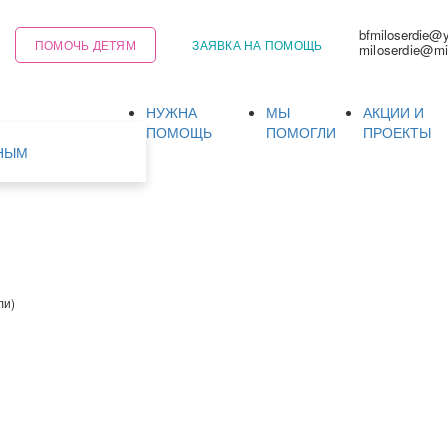
bfmiloserdie@
ПОМОЧЬ ДЕТЯМ
ЗАЯВКА НА ПОМОЩЬ
miloserdie@mi
НУЖНА
МЫ
АКЦИИ И
Ь
ПОМОЩЬ
ПОМОГЛИ
ПРОЕКТЫ
НЫМ
ли)