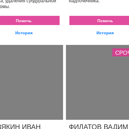
а, удаления субдуральной
надпочечника.
омы.
Помочь
Помочь
История
История
СРО
ВЯКИН ИВАН
ФИЛАТОВ ВАДИМ