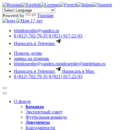
Powered by
Translate
bfmiloserdie@yandex.ru
8 (812) 702-79-35
8 (921) 917-22-93
Написать в Telegram
Помочь детям
заявка на помощь
bfmiloserdie@yandex.ru
miloserdie@mirdetiam.ru
Написать в Telegram
Написать в Max
8 (812) 702-79-35
8 (921) 917-22-93
О фонде
Команда
Экспертный совет
Футбольная команда
Документы
Благодарности