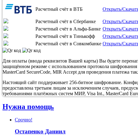
Расчетный счёт в ВТБ
Открыть/Скачат
Расчетный счёт в Сбербанке
Открыть/Скачат
Расчетный счёт в Альфа-Банке
Открыть/Скачат
Расчетный счёт в Тинькофф
Открыть/Скачат
Расчетный счёт в Совкомбанке
Открыть/Скачат
Для оплаты (ввода реквизитов Вашей карты) Вы будете пере
защищённом режиме с использованием протокола шифрования SS
MasterCard SecureCode, MIR Accept для проведения платежа та
Настоящий сайт поддерживает 256-битное шифрование. Конф
предоставлена третьим лицам за исключением случаев, предус
требованиями платёжных систем МИР, Visa Int., MasterCard Euro
Нужна помощь
Срочно!
Остапенко Даниил