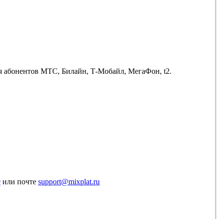
ля абонентов МТС, Билайн, Т-Мобайл, МегаФон, t2.
0
или почте
support@mixplat.ru