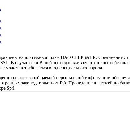
ь
ь
ь
ь
ь
направлены на платёжный шлюз ПАО СБЕРБАНК. Соединение с п
L. В случае если Ваш банк поддерживает технологию безопасно
кже может потребоваться ввод специального пароля.
иденциальность сообщаемой персональной информации обеспеч
мотренных законодательством РФ. Проведение платежей по банко
pe Sprl.