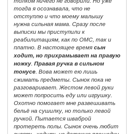
толком ничего не говорили. Но уже
тогда я осознавала, что не
отступлю и что моему малышу
нужна сильная мама. Сразу после
выписки мы приступили к
реабилитациям, как по ОМС, так и
платно. В настоящее время
сын
ходит, но прихрамывает на правую
ножку
.
Правая ручка в сильном
тонусе
. Вова может ею лишь
сжимать предметы. Сынок пока не
разговаривает. Жестом левой руки
может попросить еду или игрушку.
Охотно помогает мне развешивать
бельё на сушилку, но только левой
ручкой. Пытается шваброй
протереть полы. Сынок очень любит
гулять, ходить на детскую площадку.