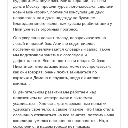
судороги. Мы обучились Войта-терапии, вывезли
дочь в Москву, прошли курсы лого-массажа, сделали
новый мониторинг, получили консультации двух
неврологов, нам дали надежду на будущее.
Благодаря многочисленным курсам реабилитации у
Ники уже есть огромный прогресс.
Она уверенно держит голову, поворачивается на
левый и правый бок. Активно ведет диалог,
постепенно увеличивается словарный запас, также
мы подключили занятия с логопедом и
дефектологом. Все это дает свои плоды. Сейчас
Ника знает многих животных, может воспроизвести,
как они говорят, очень любит заниматься по
карточкам Домана и слушать, когда ей читают
книжки…
В двигательном развитии мы работаем над
положением на четвереньках и пытаемся
усаживаться. Уже есть кратковременные попытки
удержать своё тело, а самое главное, что Ника стала
осознанно откликаться на все занятия, поэтому наша
копилочка умелок постепенно пополняется. Но, к
сожалению, в нашем городе нет никаких