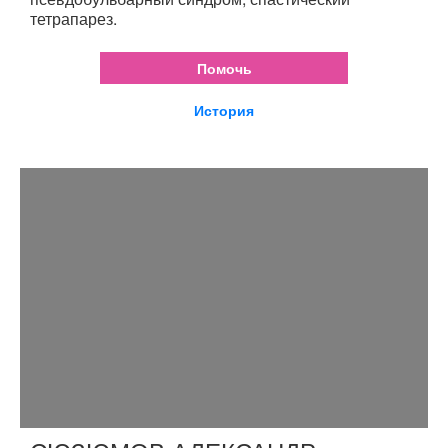
тетрапарез.
Помочь
История