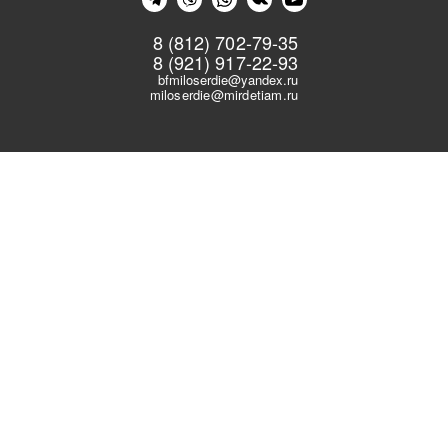
8 (812) 702-79-35
8 (921) 917-22-93
bfmiloserdie@yandex.ru
miloserdie@mirdetiam.ru