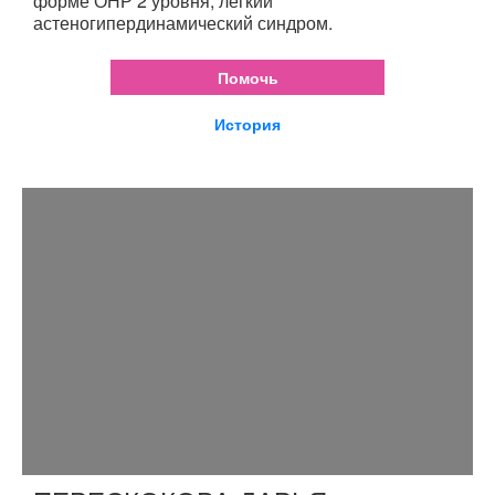
форме ОНР 2 уровня, легкий
астеногипердинамический синдром.
Помочь
История