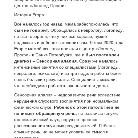
центре «Логопед-Профи»
История Егора:
Все началось год назад, мама забеспокоилась, что
сын не говорит
. Обращалась к неврологу, логопеду,
но все говорили, что у них всё хорошо, нужно
подождать и ребенок заговорит сам. Летом 2020 года
Егор с мамой все-таки поехали в центр «Логопед-
Профи» в Санкт-Петербурге, где и
был поставлен
диагноз – Сенсорная алалия
. Сразу же начались
интенсивные занятия со специалистами (логопеды,
неврологи, психологи) и за три недели работы были
очень большие результаты. Специалисты сказали,
что необходимо работать очень часто и долго.
Сенсорная алалия – недоразвитие речи вследствие
нарушения слухового восприятия при нормальном
физическом слухе.
Ребенок с этой патологией не
понимает обращенную речь
, не различает звуки,
фонематический слух, нарушен процесс
распознавания звуковых раздражителей. Ребенок
слышит речь, но не может уловить её смысл и
содержание.