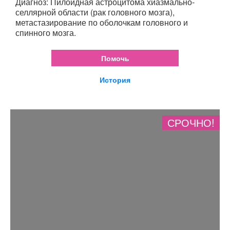
Диагноз: Пилоидная астроцитома хиазмально-
селлярной области (рак головного мозга),
метастазирование по оболочкам головного и
спинного мозга.
Помочь
История
СРОЧНО!