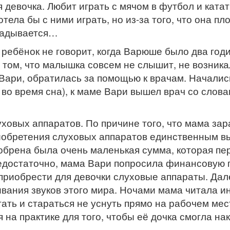
я девочка. Любит играть с мячом в футбол и ката
хотела бы с ними играть, но из-за того, что она 
кладывается…
ребёнок не говорит, когда Варюше было два годик
 том, что малышка совсем не слышит, не возникал
Вари, обратилась за помощью к врачам. Начали
о время сна), к маме Вари вышел врач со словам
уховых аппаратов. По причине того, что мама за
обретения слуховых аппаратов единственным вых
добрена была очень маленькая сумма, которая пе
недостаточно, мама Вари попросила финансовую 
приобрести для девочки слуховые аппараты. Дал
ивания звуков этого мира. Ночами мама читала 
тать и стараться не уснуть прямо на рабочем мес
на практике для того, чтобы её дочка смогла на