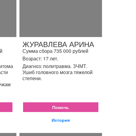
ЖУРАВЛЕВА АРИНА
й
Сумма сбора 735 000 рублей
Возраст: 17 лет.
цитома
Диагноз: политравма. ЗЧМТ.
асти
Ушиб головного мозга тяжелой
степени.
очкам
.
Помочь
История