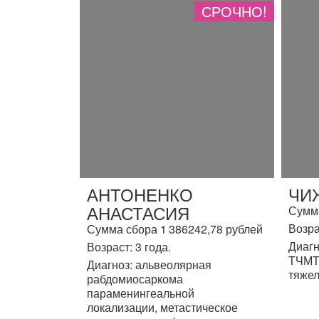
СРОЧНО!
АНТОНЕНКО
ЧИ
АНАСТАСИЯ
Сумма
Возра
Сумма сбора 1 386242,78 рублей
Диагн
Возраст: 3 года.
ТЧМТ,
Диагноз: альвеолярная
тяжел
рабдомиосаркома
параменингеальной
локализации, метастическое