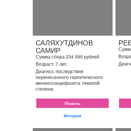
САЛЯХУТДИНОВ
РЕ
САМИР
Сумма
Возра
Сумма сбора 234 090 рублей
Диагн
Возраст: 7 лет.
Диагноз: последствия
перенесенного герпетического
менингоэнцефалита тяжелой
степени.
Помочь
История