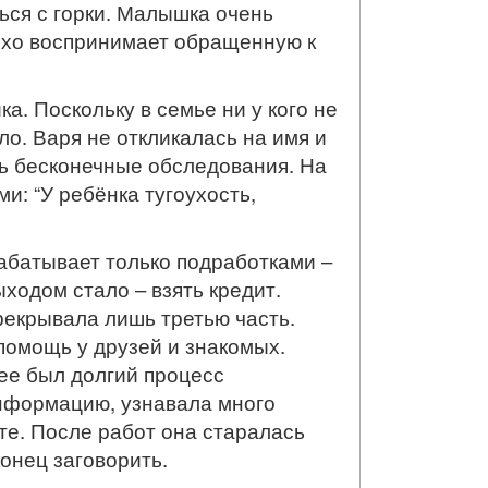
ться с горки. Малышка очень
плохо воспринимает обращенную к
а. Поскольку в семье ни у кого не
о. Варя не откликалась на имя и
сь бесконечные обследования. На
и: “У ребёнка тугоухость,
рабатывает только подработками –
одом стало – взять кредит.
рекрывала лишь третью часть.
помощь у друзей и знакомых.
ее был долгий процесс
информацию, узнавала много
те. После работ она старалась
конец заговорить.