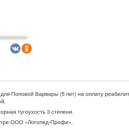
р для Поповой Варвары (5 лет) на оплату реабил
й.
орная тугоухость 3 степени.
нтре ООО «Логопед-Профи».