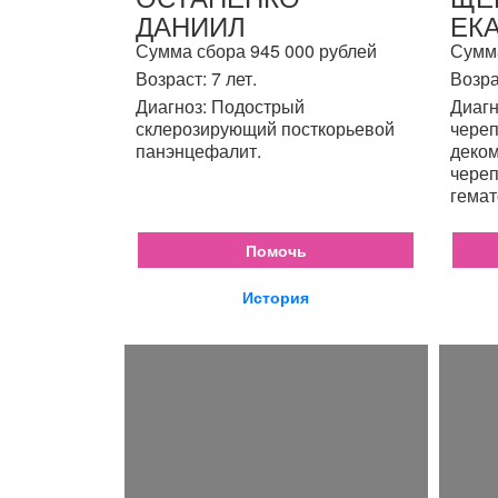
ДАНИИЛ
ЕК
Сумма сбора 945 000 рублей
Сумма
Возраст: 7 лет.
Возра
Диагноз: Подострый
Диагн
склерозирующий посткорьевой
череп
панэнцефалит.
деком
череп
гемат
Помочь
История