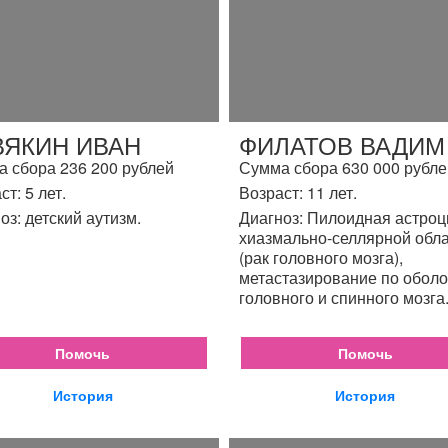
ВЯКИН ИВАН
ФИЛАТОВ ВАДИМ
 сбора 236 200 рублей
Сумма сбора 630 000 рубле
ст: 5 лет.
Возраст: 11 лет.
оз: детский аутизм.
Диагноз: Пилоидная астро
хиазмально-селлярной обл
(рак головного мозга),
метастазирование по обол
головного и спинного мозга
Помочь
Помочь
История
История